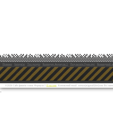
Новини
Інтерв'ю
Тех.розділ
Календар формули 1
Результати Гран-прі
Командний з
©2026 Сайт фанатів гонок Формула 1
f1-ua.com
Контактний email: noteyu(at)gmail[dot]com Всі мат