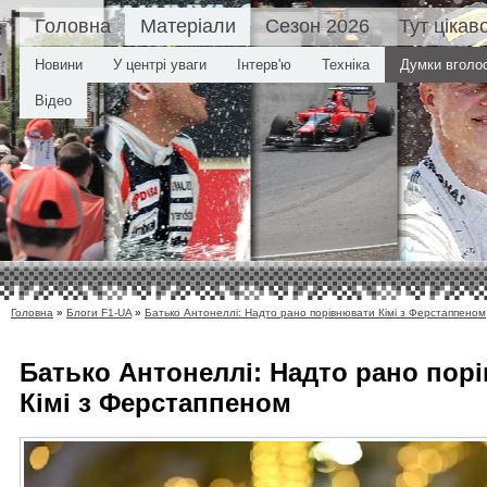
Головна
Матеріали
Сезон 2026
Тут цікав
Новини
У центрі уваги
Інтерв'ю
Техніка
Думки вголо
Відео
Головна
»
Блоги F1-UA
»
Батько Антонеллі: Надто рано порівнювати Кімі з Ферстаппеном
Батько Антонеллі: Надто рано пор
Кімі з Ферстаппеном