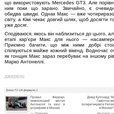
що використовують Mercedes GT3. Але порівню
ним поки що зарано. Звичайно, є очевидн
обидва швидкі. Однак Макс — вже чотириразо
світу, а Кімі чекає довгий шлях, щоб досягти т
уже досяг.
Сподіваюся, якось він наблизиться до цього, а
етапі кар'єри Макс для нього — насампер
Приємно бачити, що між ними добрі стос
спілкуються майже кожний вікенд. Водночас о
як гонщик Макс зараз перебуває на іншому рівн
Марко Антонеллі.
джерело
Блоги F1-UA
формули 1
Провал Феррарі,
Девід Култхард: Я
чемпіонський виступ
Гамілтон мі
Антонеллі та хаос зі
розкритикувати Ferrar
штрафами в Монако
в Монако
←
Попердня
Наступна