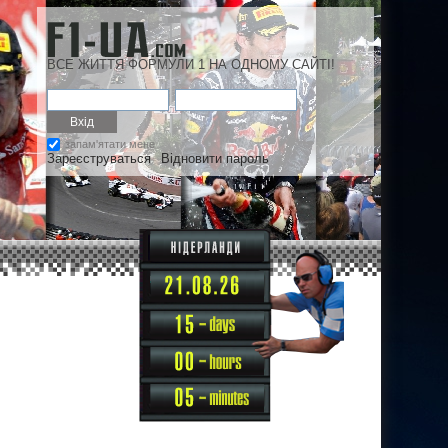
ВСЕ ЖИТТЯ ФОРМУЛИ 1 НА ОДНОМУ САЙТІ!
запам'ятати мене
Зареєструваться
Відновити пароль
15
00
05