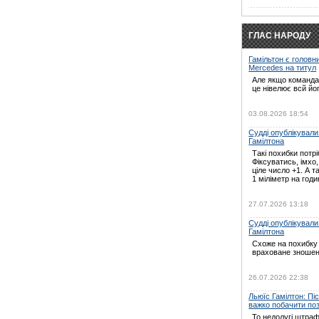
ГЛАС НАРОДУ
Гамільтон є головн
Mercedes на титул
Але якщо команда 
це нівелює всй йо
03.08.2026 18:54
Судді опублікували
Гамілтона
Такі похибки потрі
Фіксуватись, імхо
ціле число +1. А т
1 міліметр на годин
27.07.2026 13:18
Судді опублікували
Гамілтона
Схоже на похибку 
враховане зношен
26.07.2026 22:38
Льюїс Гамілтон: Пі
важко побачити по
То недолугі штраф