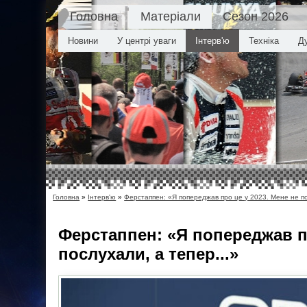
Головна
Матеріали
Сезон 2026
Новини
У центрі уваги
Інтерв'ю
Техніка
Д
Головна
»
Інтерв'ю
»
Ферстаппен: «Я попереджав про це у 2023. Мене не по
Ферстаппен: «Я попереджав пр
послухали, а тепер...»