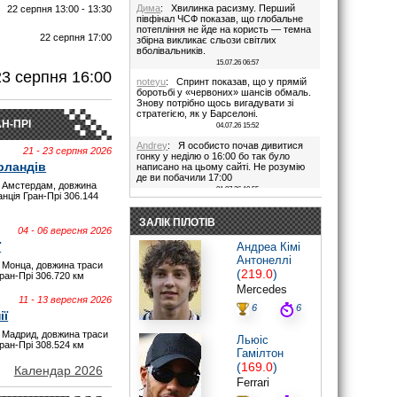
Дима
: Хвилинка расизму. Перший
22 серпня 13:00 - 13:30
півфінал ЧСФ показав, що глобальне
потепління не йде на користь — темна
22 серпня 17:00
збірна викликає сльози світлих
вболівальників.
И
15.07.26 06:57
23 серпня 16:00
noteyu
: Спринт показав, що у прямій
боротьбі у «червоних» шансів обмаль.
Знову потрібно щось вигадувати зі
стратегією, як у Барселоні.
Н-ПРІ
04.07.26 15:52
Andrey
: Я особисто почав дивитися
21 - 23 серпня 2026
гонку у неділю о 16:00 бо так було
рландів
написано на цьому сайті. Не розумію
де ви побачили 17:00
 Амстердам, довжина
01.07.26 19:55
анція Гран-Прі 306.144
Дима
: Іди на..., я не заповнюю ці
поля. В 17:00 була квала, гонка була в
ЗАЛІК ПІЛОТІВ
16:00. Якщо ти не здатен відкрити очі,
04 - 06 вересня 2026
то хто тобі винен?
ї
Андреа Кімі
28.06.26 22:45
Антонеллі
 Монца, довжина траси
maxizh
: Було написано початок в
(
219.0
)
Гран-Прі 306.720 км
17:00. Не трусі. Якщо руко-жоп, то
Mercedes
визнай і сиди тихесенько, вчись якісно
11 - 13 вересня 2026
працювати.
6
6
ії
28.06.26 22:22
 Мадрид, довжина траси
Дима
: То злийся нафіг звідси, початок
Льюіс
Гран-Прі 308.524 км
гонки в 16:00. Все правильно написано
Гамілтон
було.
(
169.0
)
Червоних перехвалили. Що творили їх
Календар 2026
стратеги в Австрії((
Ferrari
28.06.26 20:44