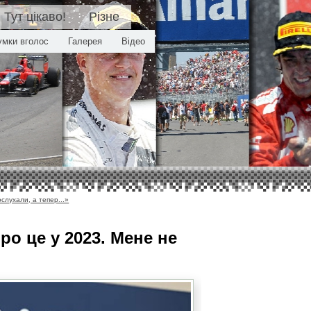
Тут цікаво!
Різне
умки вголос
Галерея
Відео
слухали, а тепер...»
о це у 2023. Мене не