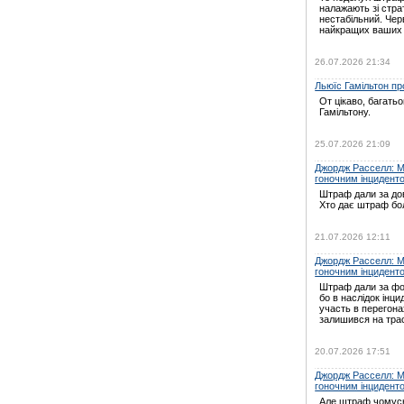
налажають зі страт
нестабільний. Черв
найкращих ваших
26.07.2026 21:34
Льюїс Гамільтон про
От цікаво, багать
Гамільтону.
25.07.2026 21:09
Джордж Расселл: Мі
гоночним інцидент
Штраф дали за дов
Хто дає штраф бо
21.07.2026 12:11
Джордж Расселл: Мі
гоночним інцидент
Штраф дали за ф
бо в наслідок інц
участь в перегон
залишився на трас
20.07.2026 17:51
Джордж Расселл: Мі
гоночним інцидент
Але штраф чомусь