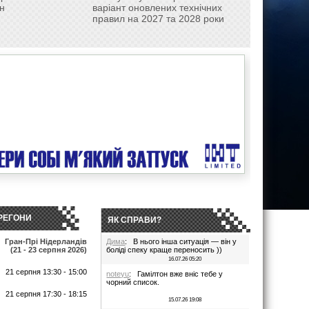
н
варіант оновлених технічних
правил на 2027 та 2028 роки
РЕГОНИ
ЯК СПРАВИ?
Гран-Прі Нідерландів
Дима
: В нього інша ситуація — він у
(21 - 23 серпня 2026)
боліді спеку краще переносить ))
16.07.26 05:20
21 серпня 13:30 - 15:00
noteyu
: Гамілтон вже вніс тебе у
чорний список.
т
21 серпня 17:30 - 18:15
15.07.26 19:08