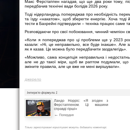
Макс Ферстаппен нагадав, що ще два роки тому, піс
передбачив технічні вади болідів 2026 року.
Тоді нідерландець попереджав про необхідність пере
та їзду «накатом», щоб зберегти енергію. Хоча тоді 
тести в Бахрейні підтвердили – техніка працює саме так
Розповідаючи про свої побоювання, чинний чемпіон сві
«Коли я попереджав про ці проблеми ще у 2023 роц
казали: «Ні, це неправильно, все буде інакше». Але 
як я казав. Це можна було передбачити заздалегідь».
«Можливо, сама концепція неправильна і недостатнь
але не до такої міри, щоб ви раптом подумали, що 
зміните правила, але це вже не мені вирішувати».
джерело
Інтерв'ю
формули 1
Ландо Норріс: «Я згоден з
Ферстаппеном. Ці машини
справді гірші»
←
Попердня
Тільки зареєстровані користувачі можуть додавати коментарі.