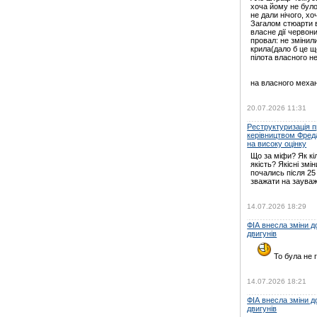
хоча йому не було
не дали нічого, хо
Загалом стюарти в
власне дії червони
провал: не зміни
крила(дало б це щ
пілота власного н
на власного механ
20.07.2026 11:31
Реструктуризація пр
керівництвом Фред
на високу оцінку
Що за міфи? Як кі
якість? Якісні змін
почались після 25
зважати на зауваж
14.07.2026 18:29
ФІА внесла зміни 
двигунів
То була не г
14.07.2026 18:21
ФІА внесла зміни 
двигунів