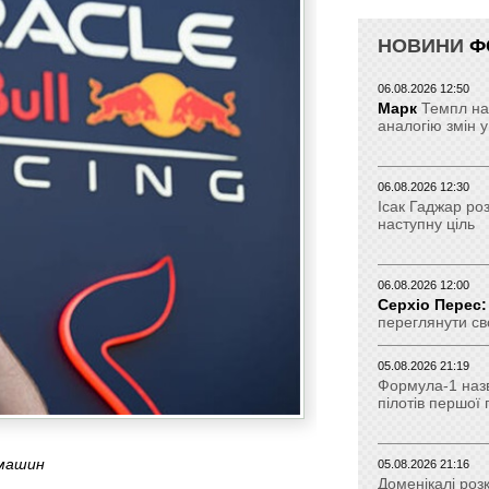
НОВИНИ
Ф
06.08.2026 12:50
Марк
Темпл на
аналогію змін у
06.08.2026 12:30
Ісак Гаджар ро
наступну ціль
06.08.2026 12:00
Серхіо Перес:
переглянути св
05.08.2026 21:19
Формула-1 наз
пілотів першої
 машин
05.08.2026 21:16
Доменікалі роз