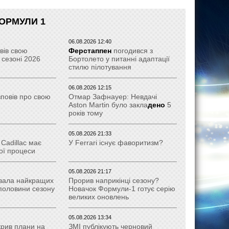
ОРМУЛИ 1
06.08.2026 12:40
вів свою
Ферстаппен
погодився з
 сезоні 2026
Бортолето у питанні адаптації
стилю пілотування
06.08.2026 12:15
зповів про свою
Отмар Зафнауер: Невдачі
Aston Martin було закла
дено
5
років тому
05.08.2026 21:33
Cadillac має
У Ferrari існує фаворитизм?
ої процеси
05.08.2026 21:17
вала найкращих
Прорив наприкінці сезону?
 половини сезону
Новачок Формули-1 готує серію
великих оновлень
05.08.2026 13:34
крив плани на
ЗМІ публікують черновий