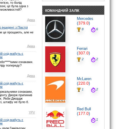
егією, то болід
пройде «в одні ворота».
оні, це була одна з
07.06.26 19:30
 можливостей?
КОМАНДНИЙ ЗАЛІК
noteyu
: Мабуть Ви не туди глянули? У
Монако початок о 16:00 за Києвом.
Mercedes
Дима
Нічого не змінювалось.
(
379.0
)
07.06.26 17:21
 інцидент з Піастрі
8
6
maxizh
: І знову у вас помилки з
ом це прощають, але не
часом початку гонки. По вашим
помилкам люди пропускають гонку.
Виправте, або взагалі видаліть час,
якщо не можете чітко встановити
Дима
Ferrari
годину початку гонок. Другий рік
косячите. Не серйозно.
(
307.0
)
й схід мабуть є
07.06.26 15:22
ом
2
2
noteyu
: Тут трансляцій немає.
бо*****кими ознаками.
ліду попереду?
03.05.26 19:44
Sweden1984
: Вітаю шановні.
А де тут трансляція? Щось не можу
Дима
McLaren
знайти
(
220.0
)
й схід мабуть є
03.05.26 18:41
ом
noteyu
: Тепер головна інтрига:
1
2
ормальними ознаками,
залишиться Кімі лідером на старті чи,
иденту Джорж припинив
як завжди…
ах. Якби Джордж
03.05.26 14:04
і, штафу не було б.
Дима
: Смішно буде якщо титул
Red Bull
візьме не Джордж, а Кімі.
YPV
(
177.0
)
29.03.26 15:37
1
й схід мабуть є
noteyu
: Перевантаження 50G відчув
ом
Берман під час зіткнення з бар'єром,
повідомив Девід Крофт
 дали Гамільтону,