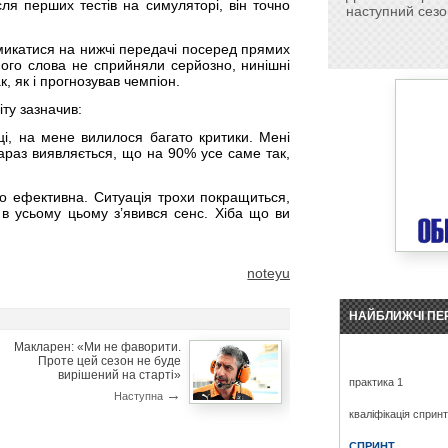
ля перших тестів на симуляторі, він точно
наступний сезо
микатися на нижчі передачі посеред прямих
його слова не сприйняли серйозно, нинішні
, як і прогнозував чемпіон.
ту зазначив:
і, на мене вилилося багато критики. Мені
зараз виявляється, що на 90% усе саме так,
о ефективна. Ситуація трохи покращиться,
в усьому цьому з’явився сенс. Хіба що ви
noteyu
НАЙБЛИЖЧІ ПЕ
Макларен: «Ми не фаворити.
Проте цей сезон не буде
вирішений на старті»
практика 1
→
Наступна
кваліфікація сприн
СПРИНТ