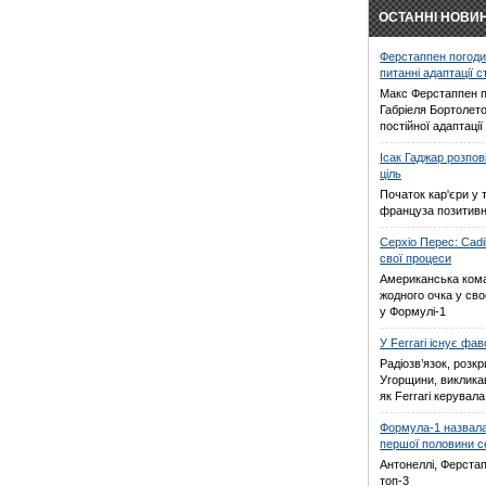
ОСТАННІ НОВИ
Ферстаппен погоди
питанні адаптації 
Макс Ферстаппен п
Габріеля Бортолето
постійної адаптаці
Ісак Гаджар розпов
ціль
Початок кар'єри у 
француза позитив
Серхіо Перес: Cadi
свої процеси
Американська кома
жодного очка у св
у Формулі-1
У Ferrari існує фа
Радіозв’язок, розкр
Угорщини, виклика
як Ferrari керувал
Формула-1 назвала
першої половини с
Антонеллі, Ферстап
топ-3