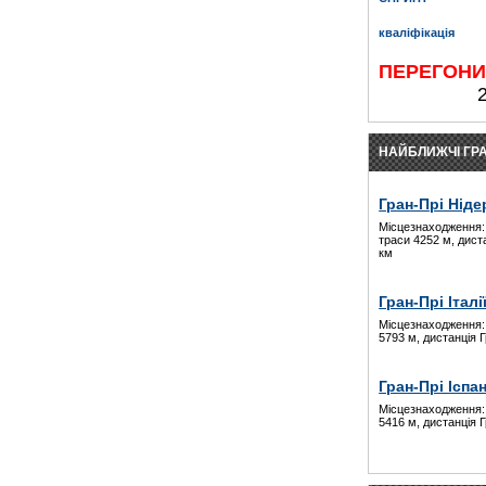
кваліфікація
ПЕРЕГОН
НАЙБЛИЖЧІ ГРА
Гран-Прі Ніде
Місцезнаходження:
траси 4252 м, дист
км
Гран-Прі Італі
Місцезнаходження:
5793 м, дистанція 
Гран-Прі Іспан
Місцезнаходження:
5416 м, дистанція 