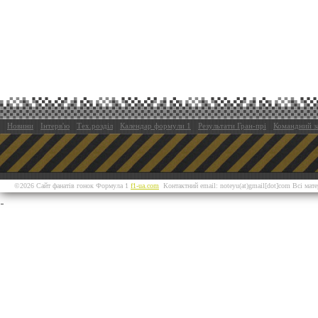
Новини
Інтерв'ю
Тех.розділ
Календар формули 1
Результати Гран-прі
Командний з
©2026 Сайт фанатів гонок Формула 1
f1-ua.com
Контактний email: noteyu(at)gmail[dot]com Всі мат