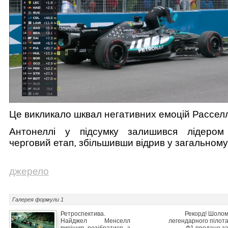
Це викликало шквал негативних емоцій Рассел
Антонеллі у підсумку залишився лідером
черговий етап, збільшивши відрив у загальному 
джерело
Галерея
формули 1
Ретроспектива.
Рекорд! Шоло
Найджел Менселл
легендарного пілот