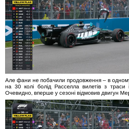
Але фани не побачили продовження – в одному
на 30 колі болід Расселла вилетів з траси і
Очевидно, вперше у сезоні відмовив двигун Ме