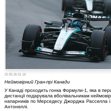
25.05.26 01:18
Неймовірний Гран-прі Канади
У Канаді проходить гонка Формули-1, яка в пер
дистанції подарувала вболівальникам неймові
напарників по Мерседесу Джорджа Расселла і 
Антонеллі.