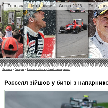
Головна
Матеріали
Сезон 2026
Тут цікав
Головна
»
Галерея
»
Расселл зійшов у битві з напарником
Расселл зійшов у битві з напарник