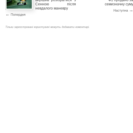
вирішив розібратися з
Ф1 продано з
Сенною після
семизначну сум
невдалого маневру
Наступна
←
Попердня
Тільки зареєстровані користувачі можуть додавати коментарі.