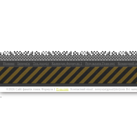
Новини
Інтерв'ю
Тех.розділ
Календар формули 1
Результати Гран-прі
Командний з
©2026 Сайт фанатів гонок Формула 1
f1-ua.com
Контактний email: noteyu(at)gmail[dot]com Всі мат