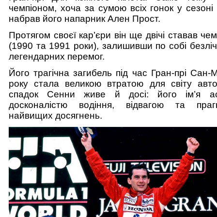
чемпіоном, хоча за сумою всіх гонок у сезоні
набрав його напарник Ален Прост.
Протягом своєї кар’єри він ще двічі ставав чем
(1990 та 1991 роки), залишивши по собі безліч
легендарних перемог.
Його трагічна загибель під час Гран-прі Сан
року стала великою втратою для світу авто
спадок Сенни живе й досі: його ім’я ас
досконалістю водіння, відвагою та пра
найвищих досягнень.