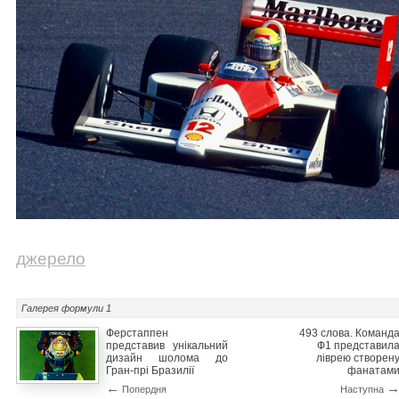
джерело
Галерея
формули 1
Ферстаппен
493 слова. Команд
представив унікальний
Ф1 представил
дизайн шолома до
ліврею створен
Гран-прі Бразилії
фанатам
←
Попердня
Наступна