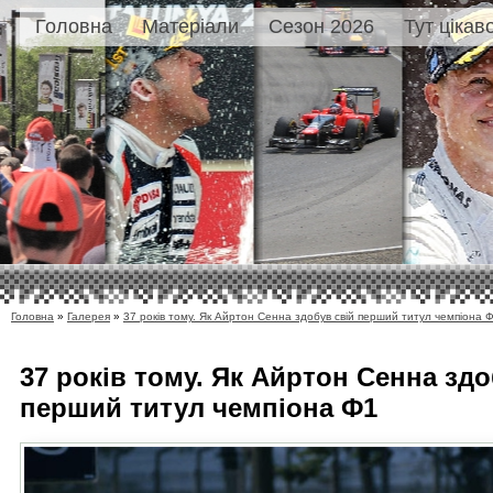
Головна
Матеріали
Сезон 2026
Тут цікав
Головна
»
Галерея
»
37 років тому. Як Айртон Сенна здобув свій перший титул чемпіона 
37 років тому. Як Айртон Сенна здо
перший титул чемпіона Ф1