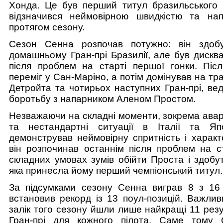
Хонда. Це був перший титул бразильського п
відзначився неймовірною швидкістю та нап
протягом сезону.
Сезон Сенна розпочав потужно: він здоб
домашньому Гран-прі Бразилії, але був дискв
після проблем на старті першої гонки. Післ
переміг у Сан-Маріно, а потім домінував на тр
Детройта та чотирьох наступних Гран-прі, ве
боротьбу з напарником Аленом Простом.
Незважаючи на складні моменти, зокрема авар
та нестандартні ситуації в Італії та Яп
демонстрував неймовірну спритність і характ
він розпочинав останнім після проблем на ст
складних умовах зумів обійти Простa і здобу
яка принесла йому перший чемпіонський титул.
За підсумками сезону Сенна виграв 8 з 16 
встановив рекорд із 13 поул-позицій. Важлив
залік того сезону йшли лише найкращі 11 резу
Гран-прі для кожного пілота. Саме тому 