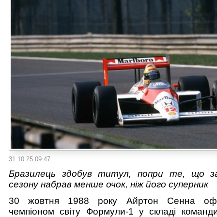
31.10.25 09:47
Бразилець здобув титул, попри те, що за
сезону набрав менше очок, ніж його суперник
30 жовтня 1988 року Айртон Сенна офі
чемпіоном світу Формули-1 у складі команд