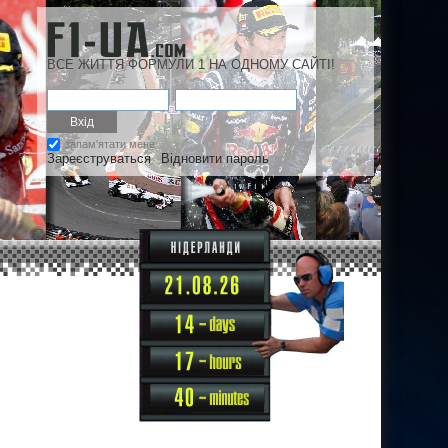
ВСЕ ЖИТТЯ ФОРМУЛИ 1 НА ОДНОМУ САЙТІ!
запам'ятати мене
Зареєструваться
Відновити пароль
14
17
40