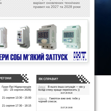
н
варіант оновлених технічних
правил на 2027 та 2028 роки
РЕГОНИ
ЯК СПРАВИ?
Гран-Прі Нідерландів
Дима
: В нього інша ситуація — він у
(21 - 23 серпня 2026)
боліді спеку краще переносить ))
16.07.26 05:20
21 серпня 13:30 - 15:00
noteyu
: Гамілтон вже вніс тебе у
чорний список.
т
21 серпня 17:30 - 18:15
15.07.26 19:08