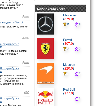
егією, то болід
пройде «в одні ворота».
оні, це була одна з
07.06.26 19:30
 можливостей?
КОМАНДНИЙ ЗАЛІК
noteyu
: Мабуть Ви не туди глянули? У
Монако початок о 16:00 за Києвом.
Mercedes
Дима
Нічого не змінювалось.
(
379.0
)
07.06.26 17:21
 інцидент з Піастрі
8
6
maxizh
: І знову у вас помилки з
ом це прощають, але не
часом початку гонки. По вашим
помилкам люди пропускають гонку.
Виправте, або взагалі видаліть час,
якщо не можете чітко встановити
Дима
Ferrari
годину початку гонок. Другий рік
косячите. Не серйозно.
(
307.0
)
й схід мабуть є
07.06.26 15:22
ом
2
2
noteyu
: Тут трансляцій немає.
бо*****кими ознаками.
ліду попереду?
03.05.26 19:44
Sweden1984
: Вітаю шановні.
А де тут трансляція? Щось не можу
Дима
McLaren
знайти
(
220.0
)
й схід мабуть є
03.05.26 18:41
ом
noteyu
: Тепер головна інтрига:
1
2
ормальними ознаками,
залишиться Кімі лідером на старті чи,
иденту Джорж припинив
як завжди…
ах. Якби Джордж
03.05.26 14:04
і, штафу не було б.
Дима
: Смішно буде якщо титул
Red Bull
візьме не Джордж, а Кімі.
YPV
(
177.0
)
29.03.26 15:37
1
й схід мабуть є
noteyu
: Перевантаження 50G відчув
ом
Берман під час зіткнення з бар'єром,
повідомив Девід Крофт
 дали Гамільтону,