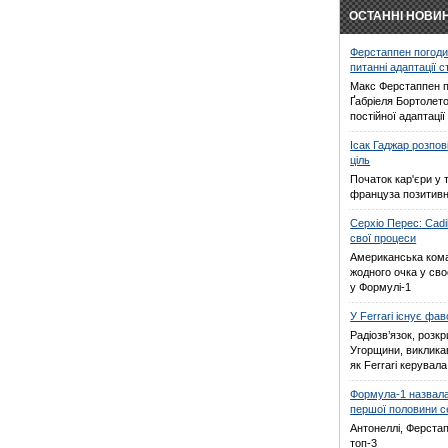
ОСТАННІ НОВИ
Ферстаппен погоди
питанні адаптації 
Макс Ферстаппен п
Ґабріеля Бортолето
постійної адаптаці
Ісак Гаджар розпов
ціль
Початок кар'єри у 
француза позитив
Серхіо Перес: Cadi
свої процеси
Американська кома
жодного очка у св
у Формулі-1
У Ferrari існує фа
Радіозв’язок, розкр
Угорщини, виклика
як Ferrari керувал
Формула-1 назвала
першої половини с
Антонеллі, Ферстап
топ-3