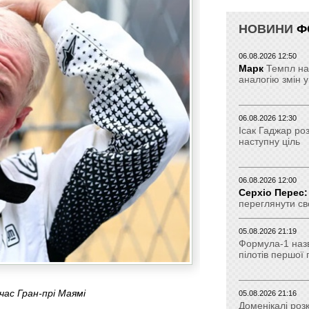
НОВИНИ
Ф
06.08.2026 12:50
Марк
Темпл на
аналогію змін у
06.08.2026 12:30
Ісак Гаджар ро
наступну ціль
06.08.2026 12:00
Серхіо Перес:
переглянути св
05.08.2026 21:19
Формула-1 наз
пілотів першої
час Гран-прі Маямі
05.08.2026 21:16
Доменікалі роз