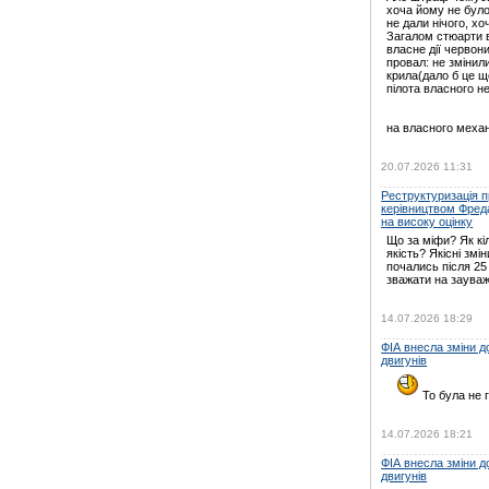
хоча йому не було
не дали нічого, хо
Загалом стюарти в
власне дії червони
провал: не зміни
крила(дало б це щ
пілота власного н
на власного механ
20.07.2026 11:31
Реструктуризація пр
керівництвом Фред
на високу оцінку
Що за міфи? Як кі
якість? Якісні змін
почались після 25
зважати на зауваж
14.07.2026 18:29
ФІА внесла зміни 
двигунів
То була не г
14.07.2026 18:21
ФІА внесла зміни 
двигунів