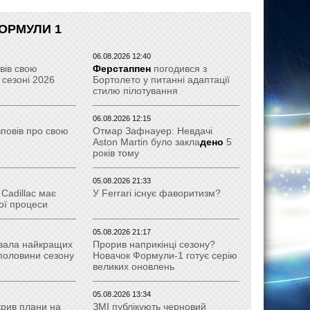
ОРМУЛИ 1
06.08.2026 12:40
вів свою
Ферстаппен
погодився з
 сезоні 2026
Бортолето у питанні адаптації
стилю пілотування
06.08.2026 12:15
зповів про свою
Отмар Зафнауер: Невдачі
Aston Martin було закла
дено
5
років тому
05.08.2026 21:33
Cadillac має
У Ferrari існує фаворитизм?
ої процеси
05.08.2026 21:17
вала найкращих
Прорив наприкінці сезону?
 половини сезону
Новачок Формули-1 готує серію
великих оновлень
05.08.2026 13:34
крив плани на
ЗМІ публікують черновий