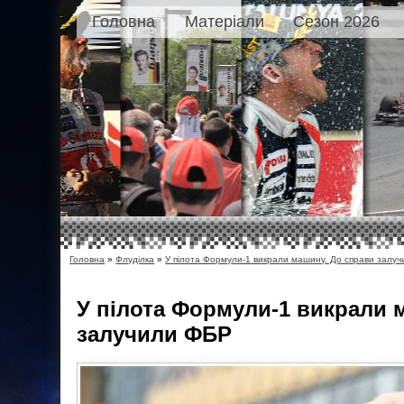
Головна
Матеріали
Сезон 2026
Головна
»
Флуділка
»
У пілота Формули-1 викрали машину. До справи залу
У пілота Формули-1 викрали 
залучили ФБР