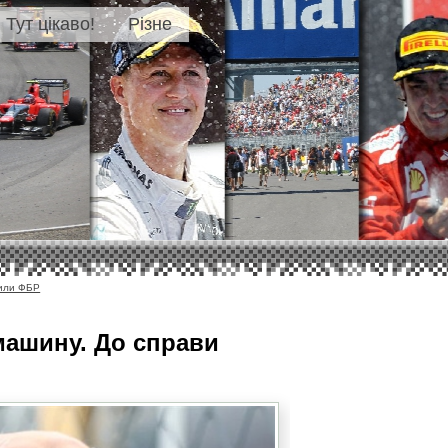
Тут цікаво!
Різне
чили ФБР
машину. До справи