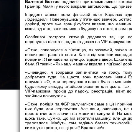
Валттері Боттас
поділився приголомшливою історією
Гран-прі Маямі у нього викрали автомобіль, що призв
Інцидент стався, коли фінський пілот Каділлак ві
Лодердейлі. Повернувшись у п’ятницю ввечері, Боттас 
доріжці, проте вже вранці суботи виявив, що машина
ключі від авто залишалися в будинку на столі, а сам т
Особливої гостроти ситуації додавало те, що вс
перепустка пілота в падок та дозвіл на VIP-паркування
«Отже, повернувся в п’ятницю, як зазвичай, заїхав 
повечеряв, рано ліг спати. Ключі від машини всереди
повірити. Я вийшов на вулицю, відкрив двері. Ескалейд 
бачу. Я такий: «Як нашу машину вкрали з під’їзної дор
«Очевидно, я збирався запізнитися на трасу, то
добратися туди. На щастя, вони прислали інший Еск
подумав: «О, моя перепустка в падок була в машині».
будь-якому випадку знайшов рішення для цього. Так, 
VIP-парковка, прохід до падоку, реєстрація, візит 
знайшли покинутою».
«Отже, поліція та ФБР залучилися саме з цієї причини
них була моя перепустка. Але вони, очевидно, не б
просто вчинили злочин на машині і кинули її. На мо
щось таке. Сумно, що ми втратили машину, але це доси
траплялося. Мабуть, там задіяно багато технологій
вимкнути трекер, всі ці речі? Вражаюче!»