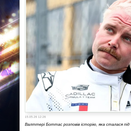
15.05.26 12:26
Валттері Боттас розповів історію, яка сталася під 