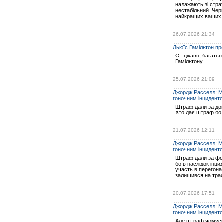
налажають зі страт
нестабільний. Черв
найкращих ваших
26.07.2026 21:34
Льюїс Гамільтон про
От цікаво, багать
Гамільтону.
25.07.2026 21:09
Джордж Расселл: Мі
гоночним інцидент
Штраф дали за дов
Хто дає штраф бо
21.07.2026 12:11
Джордж Расселл: Мі
гоночним інцидент
Штраф дали за ф
бо в наслідок інц
участь в перегон
залишився на трас
20.07.2026 17:51
Джордж Расселл: Мі
гоночним інцидент
Але штраф чомусь