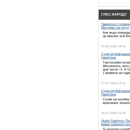
ГЛАС НАРОДУ
Гамільтон є головн
Mercedes на титул
Але якщо команда 
це нівелює всй йо
03.08.2026 18:54
Судді опублікували
Гамілтона
Такі похибки потрі
Фіксуватись, імхо
ціле число +1. А т
1 міліметр на годин
27.07.2026 13:18
Судді опублікували
Гамілтона
Схоже на похибку 
враховане зношен
26.07.2026 22:38
Льюїс Гамілтон: Пі
важко побачити по
То недолугі штраф