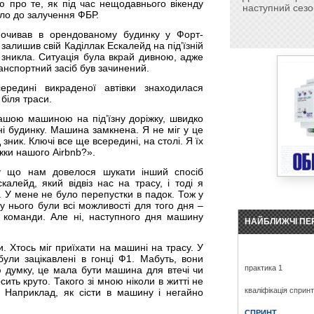
 про те, як під час нещодавнього вікенду
наступний сезо
ело до залучення ФБР.
дпочивав в орендованому будинку у Форт-
залишив свій Каділлак Ескалейд на під’їзній
 зникла. Ситуація була вкрай дивною, адже
ранспортний засіб був зачинений.
ередині викраденої автівки знаходилася
 біля траси.
нашою машиною на під’їзну доріжку, швидко
ні будинку. Машина замкнена. Я не міг у це
зник. Ключі все ще всередині, на столі. Я їх
іжки нашого Airbnb?».
му що нам довелося шукати інший спосіб
алейд, який відвіз нас на трасу, і тоді я
 У мене не було перепустки в падок. Тож у
у нього були всі можливості для того дня –
до команди. Але ні, наступного дня машину
НАЙБЛИЖЧІ ПЕ
. Хтось міг приїхати на машині на трасу. У
ули зацікавлені в гонці Ф1. Мабуть, вони
практика 1
ю думку, це мала бути машина для втечі чи
ть круто. Такого зі мною ніколи в житті не
кваліфікація сприн
. Наприклад, як сісти в машину і негайно
СПРИНТ