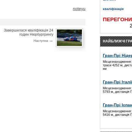
noteyu
кваліфікація
ПЕРЕГОН
Завершилася кваліфікація 24
годин Нюрбургрингу
→
Наступна
НАЙБЛИЖЧІ ГРА
Гран-Прі Ніде
Місцезнаходження:
траси 4252 м, дист
км
Гран-Прі Італі
Місцезнаходження:
5793 м, дистанція 
Гран-Прі Іспан
Місцезнаходження:
5416 м, дистанція 