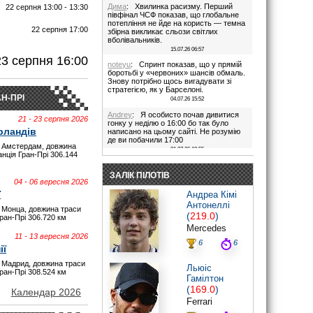
Дима
: Хвилинка расизму. Перший
22 серпня 13:00 - 13:30
півфінал ЧСФ показав, що глобальне
потепління не йде на користь — темна
22 серпня 17:00
збірна викликає сльози світлих
вболівальників.
И
15.07.26 06:57
23 серпня 16:00
noteyu
: Спринт показав, що у прямій
боротьбі у «червоних» шансів обмаль.
Знову потрібно щось вигадувати зі
стратегією, як у Барселоні.
Н-ПРІ
04.07.26 15:52
Andrey
: Я особисто почав дивитися
21 - 23 серпня 2026
гонку у неділю о 16:00 бо так було
рландів
написано на цьому сайті. Не розумію
де ви побачили 17:00
 Амстердам, довжина
01.07.26 19:55
анція Гран-Прі 306.144
Дима
: Іди на..., я не заповнюю ці
поля. В 17:00 була квала, гонка була в
ЗАЛІК ПІЛОТІВ
16:00. Якщо ти не здатен відкрити очі,
04 - 06 вересня 2026
то хто тобі винен?
ї
Андреа Кімі
28.06.26 22:45
Антонеллі
 Монца, довжина траси
maxizh
: Було написано початок в
(
219.0
)
Гран-Прі 306.720 км
17:00. Не трусі. Якщо руко-жоп, то
Mercedes
визнай і сиди тихесенько, вчись якісно
11 - 13 вересня 2026
працювати.
6
6
ії
28.06.26 22:22
 Мадрид, довжина траси
Дима
: То злийся нафіг звідси, початок
Льюіс
Гран-Прі 308.524 км
гонки в 16:00. Все правильно написано
Гамілтон
було.
(
169.0
)
Червоних перехвалили. Що творили їх
Календар 2026
стратеги в Австрії((
Ferrari
28.06.26 20:44