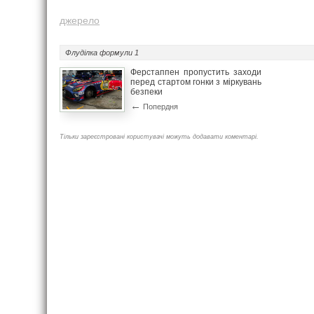
джерело
Флуділка
формули 1
Ферстаппен пропустить заходи
перед стартом гонки з міркувань
безпеки
←
Попердня
Тільки зареєстровані користувачі можуть додавати коментарі.