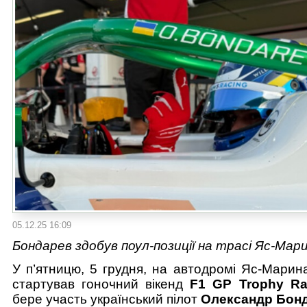
05.12.25 16:09
Бондарев здобув поул-позиції на трасі Яс-Мар
У п’ятницю, 5 грудня, на автодромі Яс-Марин
стартував гоночний вікенд
F1 GP Trophy Ra
бере участь український пілот
Олександр Бон