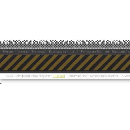
Новини
Інтерв'ю
Тех.розділ
Календар формули 1
Результати Гран-прі
Командний з
©2026 Сайт фанатів гонок Формула 1
f1-ua.com
Контактний email: noteyu(at)gmail[dot]com Всі мат