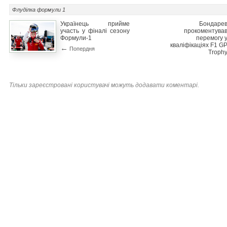
Флуділка
формули 1
Українець прийме
Бондаре
участь у фіналі сезону
прокоментува
Формули-1
перемогу 
кваліфікаціях F1 G
←
Попердня
Troph
Тільки зареєстровані користувачі можуть додавати коментарі.