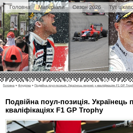
Головна
Матеріали
Сезон 2026
Тут цікав
Головна
»
Флуділка
»
Подвійна поул-позиція. Українець переміг у кваліфікаціях F1 GP Trop
Подвійна поул-позиція. Українець п
кваліфікаціях F1 GP Trophy