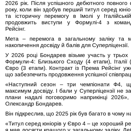
2026 рік. Після успішного дебютного повного
року, коли він здобув перший титул серед юніо
та історичну перемогу в Імолі у Італійськ
продовжить виступи у Формулі-4 з кома
Рейсінг.
Мета – перемога в загальному заліку та 
накопичення досвіду й балів для Суперліцензії.
У 2026 році Бондарев візьме участь у трьох 
Формули-4: Близького Сходу (4 етапи), Італії (
Євро (3 етапи). Контракт із Према Рейсінг уж
що забезпечить продовження успішної співпрац
«Наступний сезон – три чемпіонати Ф4, щ
максимум досвіду. І бали у Суперліцензії не з
плани надалі поговоримо наприкінці 2026»,
Олександр Бондарев.
Він підкреслив, що 2025 рік був багато в чому 
«Титул серед юніорів у Євро 4 – це хороший ре
я мав досягти кращого у загальному заліку. Де