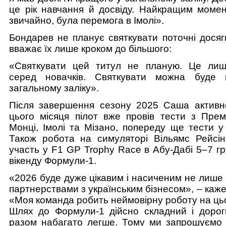
це рік навчання й досвіду. Найкращим момен
звичайно, була перемога в Імолі».
Бондарев не планує святкувати поточні досяг
вважає їх лише кроком до більшого:
«Святкувати цей титул не планую. Це лиш
серед новачків. Святкувати можна буде 
загальному заліку».
Після завершення сезону 2025 Саша активно
цього місяця пілот вже провів тести з Прем
Монці, Імолі та Мізано, попереду ще тести у
Також робота на симуляторі Вільямс Рейсінг
участь у F1 GP Trophy Race в Абу-Дабі 5–7 гр
вікенду Формули-1.
«2026 буде дуже цікавим і насиченим не лише 
партнерствами з українським бізнесом», – каж
«Моя команда робить неймовірну роботу на ць
Шлях до Формули-1 дійсно складний і дорог
разом набагато легше. Тому ми запрошуємо 