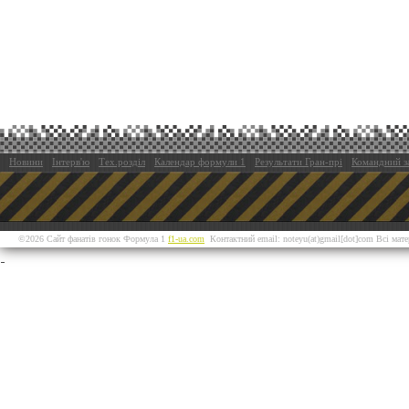
Новини
Інтерв'ю
Тех.розділ
Календар формули 1
Результати Гран-прі
Командний з
©2026 Сайт фанатів гонок Формула 1
f1-ua.com
Контактний email: noteyu(at)gmail[dot]com Всі мат