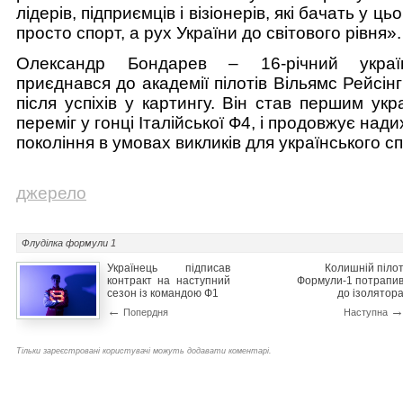
лідерів, підприємців і візіонерів, які бачать у ц
просто спорт, а рух України до світового рівня».
Олександр Бондарев – 16-річний украї
приєднався до академії пілотів Вільямс Рейсінг
після успіхів у картингу. Він став першим укр
переміг у гонці Італійської Ф4, і продовжує на
покоління в умовах викликів для українського сп
джерело
Флуділка
формули 1
Українець підписав
Колишній піло
контракт на наступний
Формули-1 потрапи
сезон із командою Ф1
до ізолятор
←
Попердня
Наступна
Тільки зареєстровані користувачі можуть додавати коментарі.