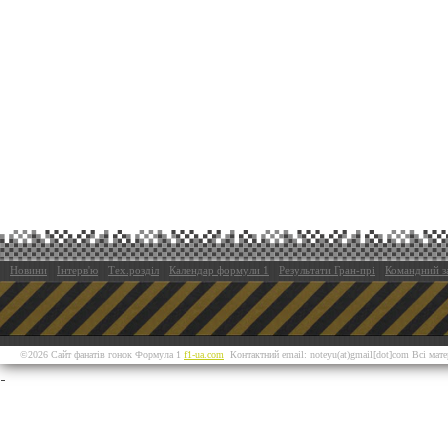
Новини
Інтерв'ю
Тех.розділ
Календар формули 1
Результати Гран-прі
Командний з
©2026 Сайт фанатів гонок Формула 1
f1-ua.com
Контактний email: noteyu(at)gmail[dot]com Всі мат