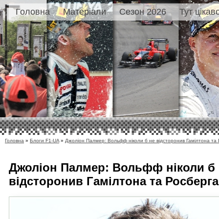
Головна
Матеріали
Сезон 2026
Тут цікав
Головна
»
Блоги F1-UA
»
Джоліон Палмер: Вольфф ніколи б не відсторонив Гамілтона та
Джоліон Палмер: Вольфф ніколи б
відсторонив Гамілтона та Росберга