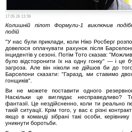
17.05.26 13:39
Колишній пілот Формули-1 виключив подіб
подій
"У нас були приклади, коли Ніко Росберг розпо
довелося оплачувати рахунок після Барселон
інцидентів у сезоні. Потім Тото сказав: "Можли
було відсторонити їх на одну гонку" — і це 
загроза. Але він ніколи не дійшов би до тог
Барселони сказати: "Гаразд, ми ставимо дво
гонщиків".
Ви не можете поставити одного резервног
Наскільки це виглядає несправедливо? 
фантазії. Це нездійсненно, коли ти реально 
такій ситуації. Крім того, у вас є різні контра
якщо в команді зібрані такі особи, керівник
уникнути боротьби.