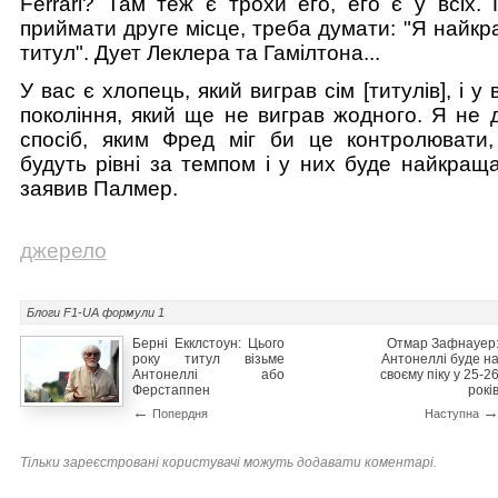
Ferrari? Там теж є трохи его, его є у всіх.
приймати друге місце, треба думати: "Я найкр
титул". Дует Леклера та Гамілтона...
У вас є хлопець, який виграв сім [титулів], і у
покоління, який ще не виграв жодного. Я не 
спосіб, яким Фред міг би це контролювати
будуть рівні за темпом і у них буде найкращ
заявив Палмер.
джерело
Блоги F1-UA
формули 1
Берні Екклстоун: Цього
Отмар Зафнауер
року титул візьме
Антонеллі буде н
Антонеллі або
своєму піку у 25-2
Ферстаппен
рокі
←
Попердня
Наступна
Тільки зареєстровані користувачі можуть додавати коментарі.