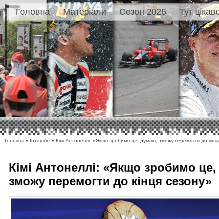
Головна
Матеріали
Сезон 2026
Тут цікав
Головна
»
Інтерв'ю
»
Кімі Антонеллі: «Якщо зробимо це, думаю, зможу перемогти до кінц
Кімі Антонеллі: «Якщо зробимо це,
зможу перемогти до кінця сезону»