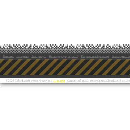
Новини
Інтерв'ю
Тех.розділ
Календар формули 1
Результати Гран-прі
Командний з
©2026 Сайт фанатів гонок Формула 1
f1-ua.com
Контактний email: noteyu(at)gmail[dot]com Всі мат