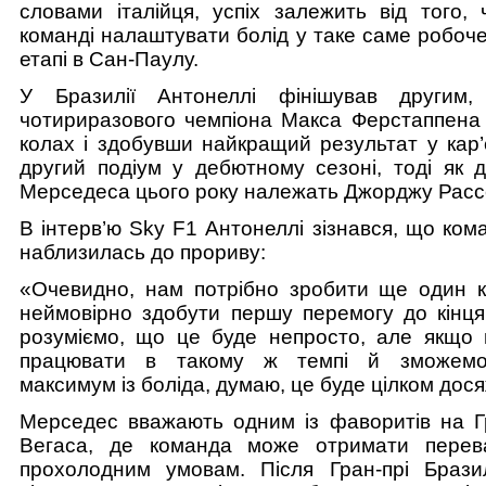
словами італійця, успіх залежить від того, 
команді налаштувати болід у таке саме робоче 
етапі в Сан-Паулу.
У Бразилії Антонеллі фінішував другим,
чотириразового чемпіона Макса Ферстаппена 
колах і здобувши найкращий результат у кар’
другий подіум у дебютному сезоні, тоді як д
Мерседеса цього року належать Джорджу Расс
В інтерв’ю Sky F1 Антонеллі зізнався, що ком
наблизилась до прориву:
«Очевидно, нам потрібно зробити ще один к
неймовірно здобути першу перемогу до кінця
розуміємо, що це буде непросто, але якщо
працювати в такому ж темпі й зможемо
максимум із боліда, думаю, це буде цілком дос
Мерседес вважають одним із фаворитів на Гр
Вегаса, де команда може отримати перева
прохолодним умовам. Після Гран-прі Бразил