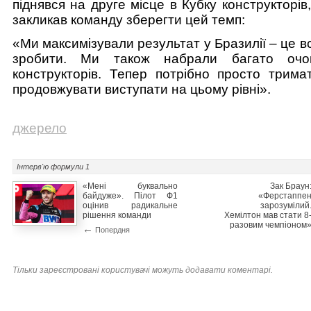
піднявся на друге місце в Кубку конструкторів,
закликав команду зберегти цей темп:
«Ми максимізували результат у Бразилії – це в
зробити. Ми також набрали багато очо
конструкторів. Тепер потрібно просто трима
продовжувати виступати на цьому рівні».
джерело
Інтерв'ю
формули 1
«Мені буквально
Зак Браун
байдуже». Пілот Ф1
«Ферстаппе
оцінив радикальне
зарозумілий
рішення команди
Хемілтон мав стати 8
разовим чемпіоном
←
Попердня
Тільки зареєстровані користувачі можуть додавати коментарі.