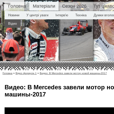
Головна
Матеріали
Сезон 2026
Тут цікав
Новини
У центрі уваги
Інтерв'ю
Техніка
Думки вголо
Відео
Головна
»
Відео формули 1
»
Видео: В Mercedes завели мотор новой машины-2017
Видео: В Mercedes завели мотор н
машины-2017