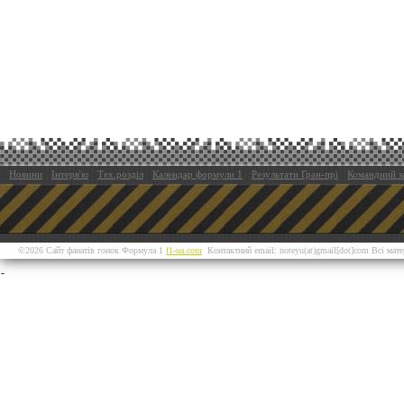
Новини
Інтерв'ю
Тех.розділ
Календар формули 1
Результати Гран-прі
Командний з
©2026 Сайт фанатів гонок Формула 1
f1-ua.com
Контактний email: noteyu(at)gmail[dot]com Всі мат