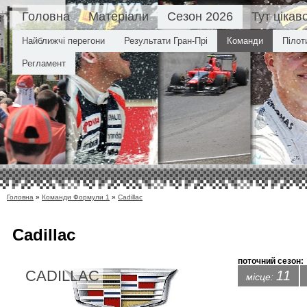
Головна
Матеріали
Сезон 2026
Тут цікав
Найближчі перегони
Результати Гран-Прі
Команди
Пілот
Регламент
Головна
»
Команди Формули 1
»
Cadillac
Cadillac
поточний сезон:
CADILLAC
11
місце: