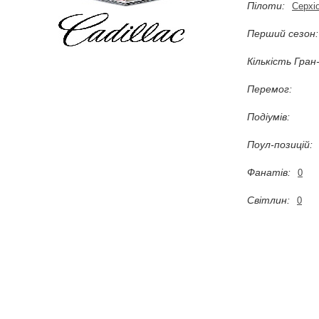
Пілоти:
Серхі
Перший сезон:
Кількість Гран-
Перемог:
Подіумів:
Поул-позицій:
Фанатів:
0
Світлин:
0