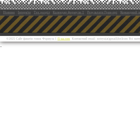
Новини
Інтерв'ю
Тех.розділ
Календар формули 1
Результати Гран-прі
Командний з
©2025 Сайт фанатів гонок Формула 1
f1-ua.com
Контактний email: noteyu(at)gmail[dot]com Всі мат