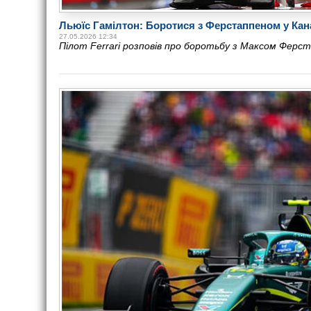
Льюїс Гамілтон: Боротися з Ферстаппеном у Кан
27.05.2026 12:34
Пілот Ferrari розповів про боротьбу з Максом Ферс