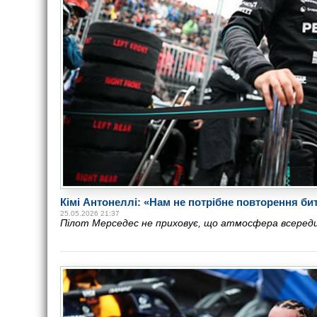
Кімі Антонеллі: «Нам не потрібне повторення би
25.05.2026 21:37
Пілот Мерседес не приховує, що атмосфера всереди