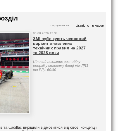
розділ
сортувати за:
цікавістю
часом
05.08.2026 13:34
ЗМІ публікують черновий
варіант оновлених
технічних правил на 2027
та 2028 роки
Ціловий показник розподілу
енергії у силовому блоці між ДВЗ
та ЕД є 60/40
ms та Cadillac вирішили відмовитися від своєї концепції