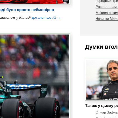
передньої три
Расселл сам с
аді було просто неймовірно
Mclaren оптим
таппеном у Канаді
детальніше
→
(0)
Новинки Merc
Думки вгол
Також у цьому ро
Отмар Зафнауе