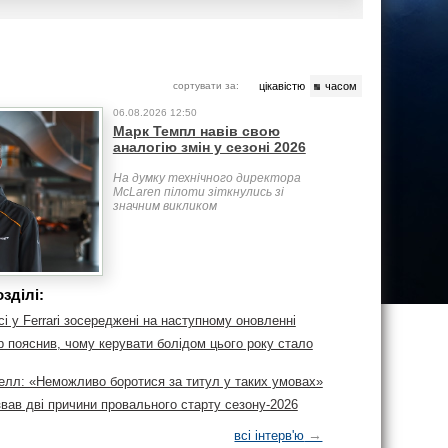
сортувати за:
цікавістю
часом
06.08.2026 12:50
Марк Темпл навів свою
аналогію змін у сезоні 2026
На думку технічного директора
McLaren пілоти зіткнулись зі
значним викликом
зділі:
сі у Ferrari зосереджені на наступному оновленні
 пояснив, чому керувати болідом цього року стало
лл: «Неможливо боротися за титул у таких умовах»
вав дві причини провального старту сезону-2026
→
всі інтерв'ю