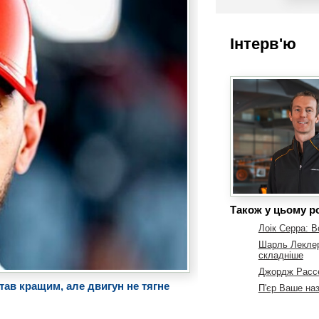
Інтерв'ю
Також у цьому ро
Лоік Серра: В
Шарль Леклер
складніше
Джордж Рассе
став кращим, але двигун не тягне
П'єр Ваше наз