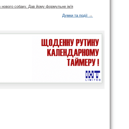
в нового собаку. Дав йому формульне ім'я
→
Думки та події