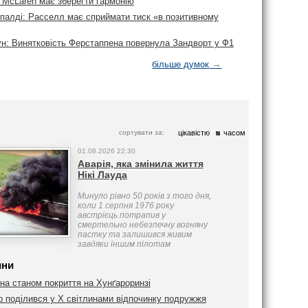
: McLaren має зберегти гармонію
іпалді: Расселл має сприймати тиск «в позитивному
ун: Винятковість Ферстаппена повернула Зандворт у Ф1
→
більше думок
сортувати за:
цікавістю
часом
01.08.2026 22:30
Аварія, яка змінила життя
Нікі Лауда
Минуло рівно 50 років з того дня,
коли 1 серпня 1976 року
австрієць потрапив у
смертельно небезпечну вогняну
пастку та залишився живим
завдяки іншим пілотам
ини
на станом покриття на Хунґароринзі
 поділився у Х світлинами відпочинку подружжя