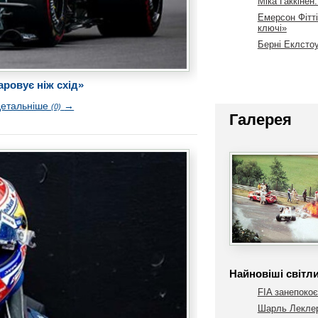
Міка Гаккінен
Емерсон Фітт
ключі»
Берні Еклсто
ровує ніж схід»
детальніше
→
(0)
Галерея
Найновіші світл
FIA занепокоє
Шарль Леклер