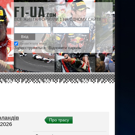
ВСЕ ЖИТТЯ ФОРМУЛИ 1 НА ОДНОМУ САЙТІ!
запам'ятати мене
Зареєструваться
Відновити пароль
рландів
Про трасу
 2026