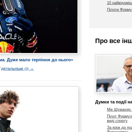
10 найвідоміш
Пілоти Формул
Про все ін
ма. Дуже мало терпіння до нього»
ї
детальніше
→
(0)
Думки та події н
Мік Шумахер 
Пілот Формули
виді спорту
За крок до по
Ферстаппен