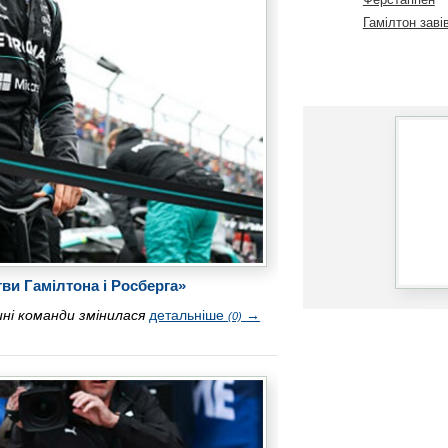
Гамілтон заві
тви Гамілтона і Росберга»
ні команди змінилася
детальніше
→
(0)