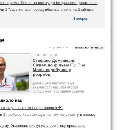
их перемог Ferrari на шляху до історичного досягнення
и 1 "засвітились" серед вболівальників на Вімблдон
→
Галерея
ше
сортувати за:
цікавістю
часом
07.08.2026 11:10
Стефано Доменікалі:
Сіквел до фільму F1: The
Movie перебуває у
розробці
Доменікалі наголосив на
важливості часу та якості
історії для просування сіквела
авколо нас
натякнув на таємні переговори з Ф1
-1 пройшов кваліфікацію на чемпіонат світу в іншому
діуму. Українець виступив у серії, яку прославив