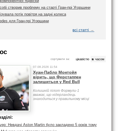
компонентної підвіски
обі створив проблему на старті Гран-прі Угорщини
ізувала потік повітря на задні колеса
edes для Гран-прі Угорщини
→
всі статті
ос
сортувати за:
цікавістю
часом
07.08.2026 11:54
Хуан-Пабло Монтойя
вірить, що Ферстаппен
залишиться у Red Bull
Колишній пілот Формули-1
вважає, що нідерландець
знаходиться у правильному місці
зділі:
р: Невдачі Aston Martin було закладено 5 років тому