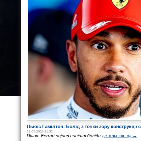
Льюїс Гамілтон: Болід з точки зору конструкції 
28.05.2026 11:52
Пілот Ferrari оцінив нинішні боліди
детальніше
→
(0)