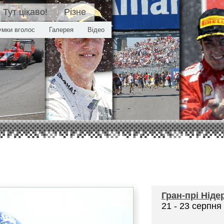
Тут цікаво!
Різне
умки вголос
Галерея
Відео
Гран-прі
Ніде
21 - 23 серпня