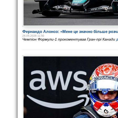
Фернандо Алонсо: «Мене це значно більше розча
26.05.2026 11:50
Чемпіон Формули-1 прокоментував Гран-прі Канади