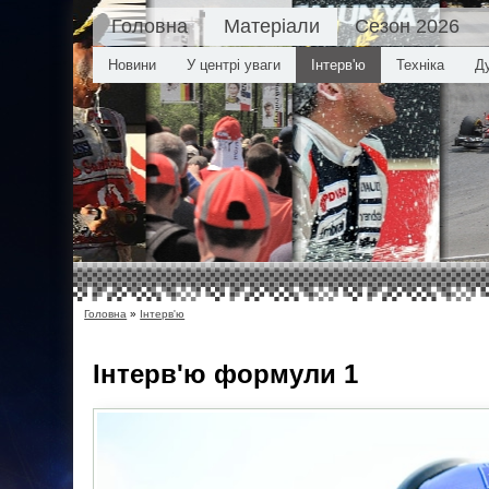
Головна
Матеріали
Сезон 2026
Новини
У центрі уваги
Інтерв'ю
Техніка
Д
Головна
»
Інтерв'ю
Інтерв'ю
формули 1