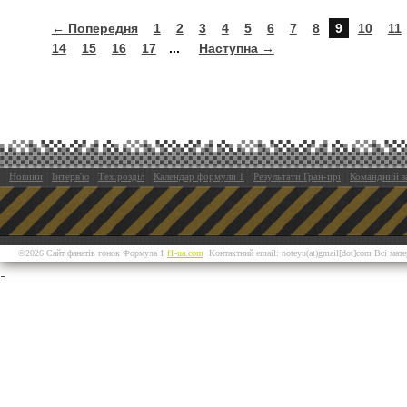
← Попередня
1
2
3
4
5
6
7
8
9
10
11
14
15
16
17
...
Наступна →
Новини
Інтерв'ю
Тех.розділ
Календар формули 1
Результати Гран-прі
Командний з
©2026 Сайт фанатів гонок Формула 1
f1-ua.com
Контактний email: noteyu(at)gmail[dot]com Всі мат