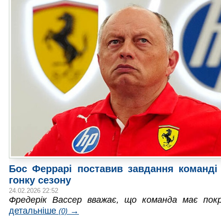
Бос Феррарі поставив завдання команді
гонку сезону
24.02.2026 22:52
Фредерік Вассер вважає, що команда має пок
детальніше
→
(0)