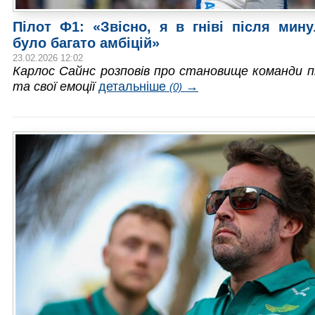
Пілот Ф1: «Звісно, я в гніві після мин
було багато амбіцій»
23.02.2026 12:02
Карлос Сайнс розповів про становище команди п
та свої емоції
детальніше
→
(0)