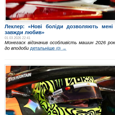
Леклер: «Нові боліди дозволяють мені
завжди любив»
01.03.2026 22:41
Монегаск відзначив особливість машин 2026 рок
до вподоби
детальніше
→
(0)