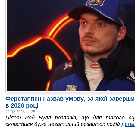
Ферстаппен назвав умову, за якої заверши
в 2026 році
22.02.2026 11:25
Пілот Ред Булл розповів, що для такого сц
скластися дуже негативний розвиток подій
дета