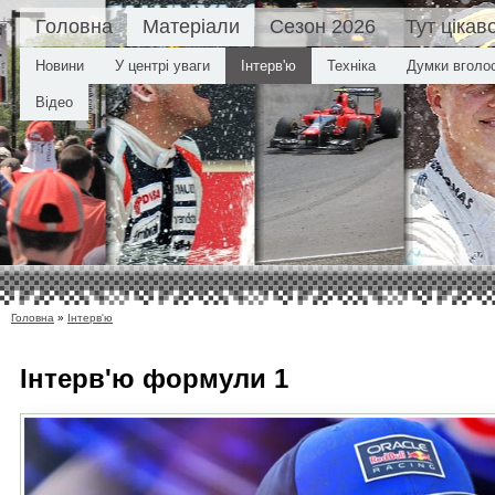
Головна
Матеріали
Сезон 2026
Тут цікав
Новини
У центрі уваги
Інтерв'ю
Техніка
Думки вголо
Відео
Головна
»
Інтерв'ю
Інтерв'ю
формули 1