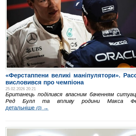
«Ферстаппени великі маніпулятори». Рас
висловився про чемпіона
25.02.2026 20:21
Британець поділився власним баченням ситуаці
Ред Булл та впливу родини Макса Фе
детальніше
→
(0)