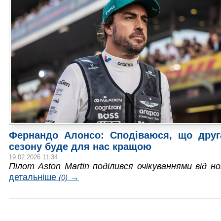
Фернандо Алонсо: Сподіваюся, що друг
сезону буде для нас кращою
19.02.2026 11:34
Пілот Aston Martin поділився очікуваннями від н
детальніше
→
(0)