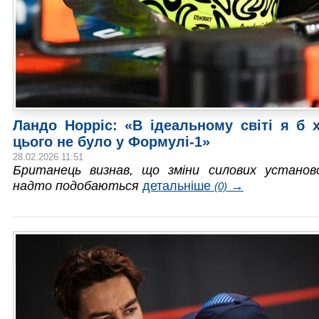
Ландо Норріс: «В ідеальному світі я б 
цього не було у Формулі-1»
28.02.2026 11:51
Британець визнав, що зміни силових установ
надто подобаються
детальніше
→
(0)