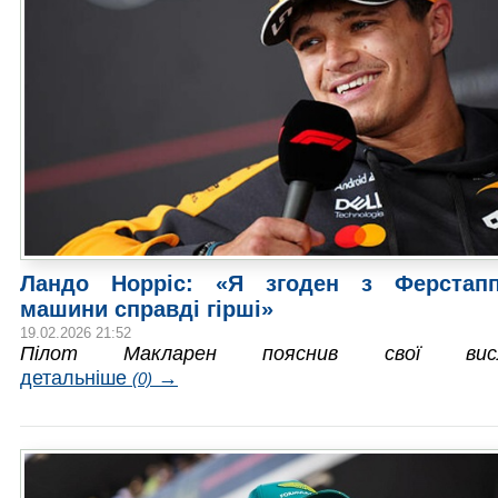
Ландо Норріс: «Я згоден з Ферстапп
машини справді гірші»
19.02.2026 21:52
Пілот Макларен пояснив свої висло
детальніше
→
(0)