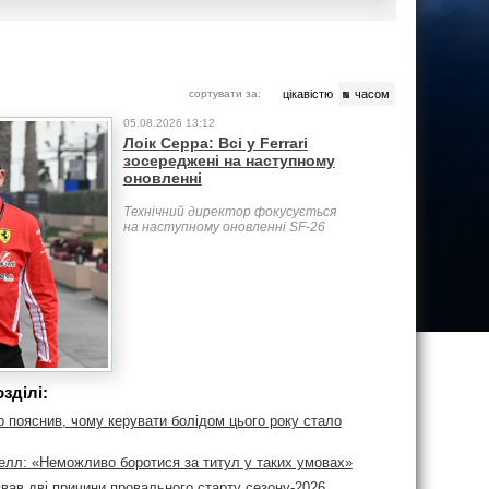
сортувати за:
цікавістю
часом
05.08.2026 13:12
Лоік Серра: Всі у Ferrari
зосереджені на наступному
оновленні
Технічний директор фокусується
на наступному оновленні SF-26
зділі:
 пояснив, чому керувати болідом цього року стало
лл: «Неможливо боротися за титул у таких умовах»
вав дві причини провального старту сезону-2026