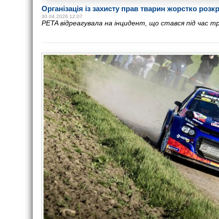
Організація із захисту прав тварин жорстко розк
30.04.2026 12:07
PETA відреагувала на інцидент, що стався під час тр