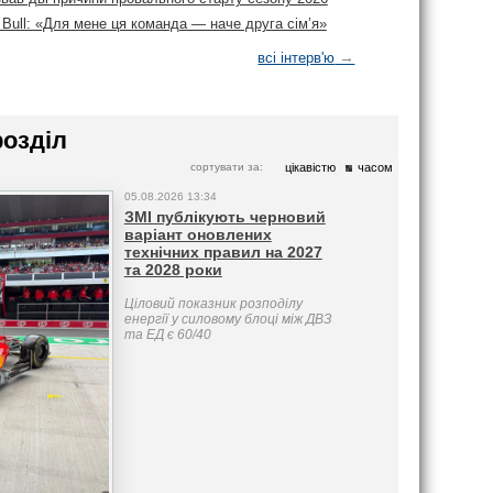
Bull: «Для мене ця команда — наче друга сім’я»
→
всі інтерв'ю
розділ
сортувати за:
цікавістю
часом
05.08.2026 13:34
ЗМІ публікують черновий
варіант оновлених
технічних правил на 2027
та 2028 роки
Ціловий показник розподілу
енергії у силовому блоці між ДВЗ
та ЕД є 60/40