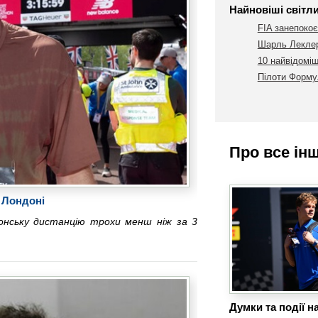
Найновіші світл
FIA занепокоє
Шарль Леклер
10 найвідоміш
Пілоти Формул
Про все ін
 Лондоні
онську дистанцію трохи менш ніж за 3
Думки та події н