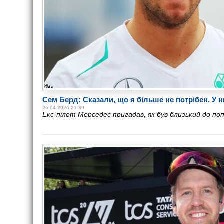
Сем Берд: Сказали, що я більше не потрібен. У нь
26.04.2026 21:39
Екс-пілот Мерседес пригадав, як був близький до по