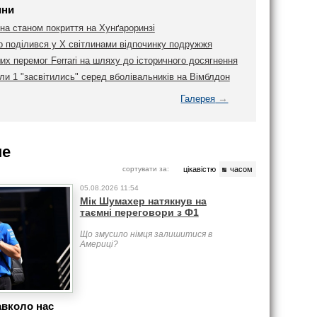
ини
на станом покриття на Хунґароринзі
 поділився у Х світлинами відпочинку подружжя
их перемог Ferrari на шляху до історичного досягнення
и 1 "засвітились" серед вболівальників на Вімблдон
→
Галерея
ше
сортувати за:
цікавістю
часом
05.08.2026 11:54
Мік Шумахер натякнув на
таємні переговори з Ф1
Що змусило німця залишитися в
Америці?
авколо нас