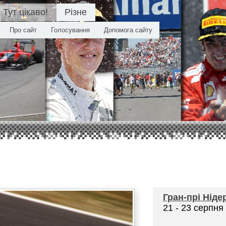
Тут цікаво!
Різне
Про сайт
Голосування
Допомога сайту
Гран-прі
Ніде
21 - 23 серпня