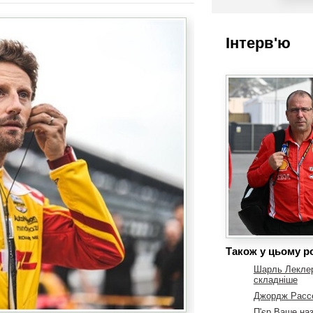
Інтерв'ю
Також у цьому ро
Шарль Леклер
складніше
Джордж Рассе
П'єр Ваше наз