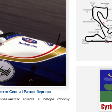
життя Сенни і Ратценбергера
агічніших етапів в історії спорту