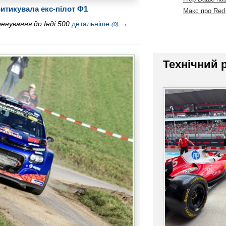
ритикувала екс-пілот Ф1
Макс про Red 
енування до Інді 500
детальніше
→
(0)
Технічний 