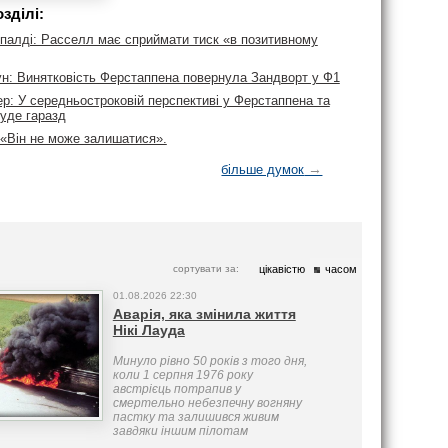
зділі:
іпалді: Расселл має сприймати тиск «в позитивному
ун: Винятковість Ферстаппена повернула Зандворт у Ф1
р: У середньостроковій перспективі у Ферстаппена та
буде гаразд
 «Він не може залишатися».
→
більше думок
сортувати за:
цікавістю
часом
01.08.2026 22:30
Аварія, яка змінила життя
Нікі Лауда
Минуло рівно 50 років з того дня,
коли 1 серпня 1976 року
австрієць потрапив у
смертельно небезпечну вогняну
пастку та залишився живим
завдяки іншим пілотам