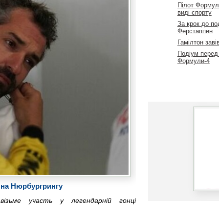
Пілот Формули
виді спорту
За крок до по
Ферстаппен
Гамілтон заві
Подіум перед
Формули-4
х на Нюрбургрингу
ізьме участь у легендарній гонці