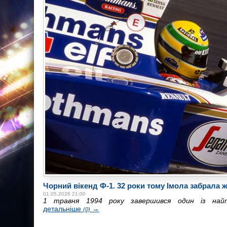
Чорний вікенд Ф-1. 32 роки тому Імола забрала 
01.05.2026 21:00
1 травня 1994 року завершився один із найтр
детальніше
→
(0)