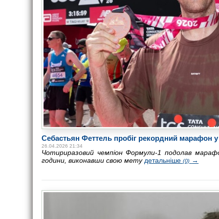
Себастьян Феттель пробіг рекордний марафон у
26.04.2026 21:34
Чотириразовий чемпіон Формули-1 подолав мараф
години, виконавши свою мету
детальніше
→
(0)