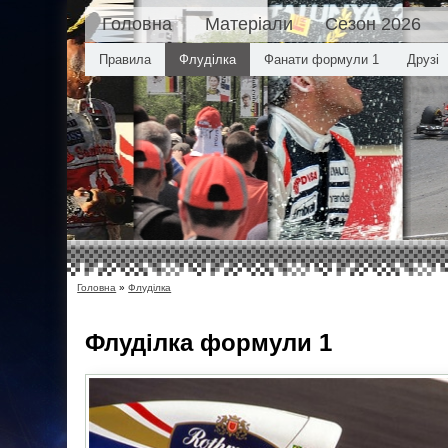
Головна
Матеріали
Сезон 2026
Правила
Флуділка
Фанати формули 1
Друзі
Головна
»
Флуділка
Флуділка
формули 1