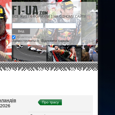
ВСЕ ЖИТТЯ ФОРМУЛИ 1 НА ОДНОМУ САЙТІ!
запам'ятати мене
Зареєструваться
Відновити пароль
рландів
Про трасу
 2026