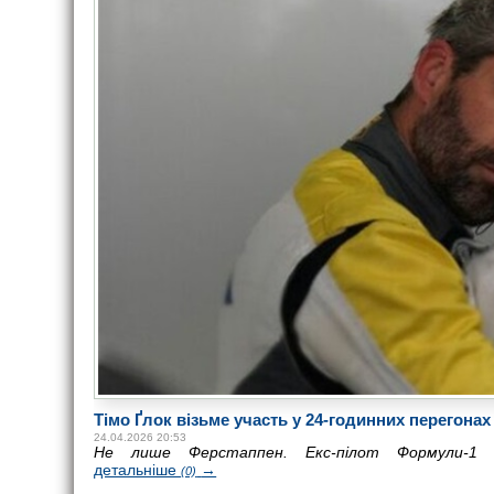
Тімо Ґлок візьме участь у 24-годинних перегона
24.04.2026 20:53
Не лише Ферстаппен. Екс-пілот Формули-1 в
детальніше
→
(0)