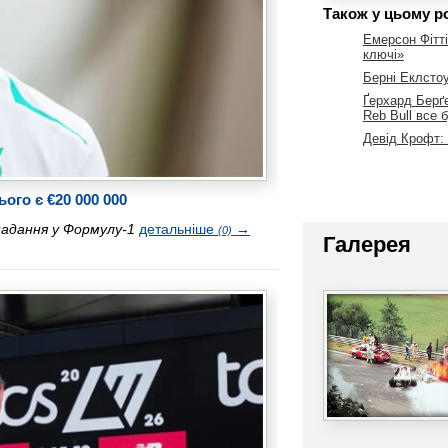
Також у цьому ро
Емерсон Фітт
ключі»
Берні Еклсто
Ґерхард Берґе
Reb Bull все 
Девід Крофт:
ого є €20 000 000
падання у Формулу-1
детальніше
→
(0)
Галерея