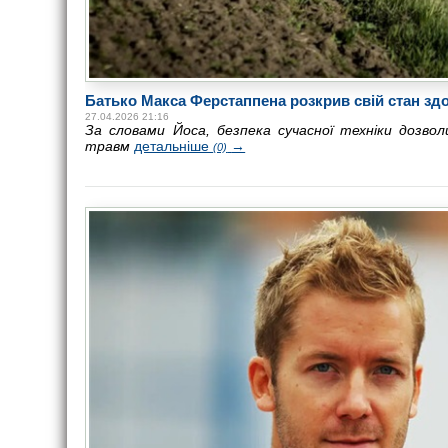
Батько Макса Ферстаппена розкрив свій стан здор
27.04.2026 21:16
За словами Йоса, безпека сучасної техніки дозв
травм
детальніше
→
(0)