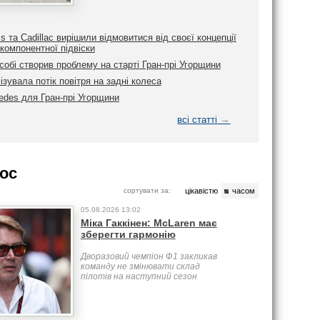
ms та Cadillac вирішили відмовитися від своєї концепції
компонентної підвіски
обі створив проблему на старті Гран-прі Угорщини
ізувала потік повітря на задні колеса
edes для Гран-прі Угорщини
→
всі статті
ос
сортувати за:
цікавістю
часом
05.08.2026 13:02
Міка Гаккінен: McLaren має
зберегти гармонію
Дворазовий чемпіон Ф1 закликав
команду не змінювати склад
пілотів на наступний сезон