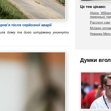
Це теж цікаво:
Alpine, Willia
передньої три
Расселл сам с
ов’я після серйозної аварії
Mclaren оптим
олила йому та його штурману уникнути
Новинки Merc
Думки вгол