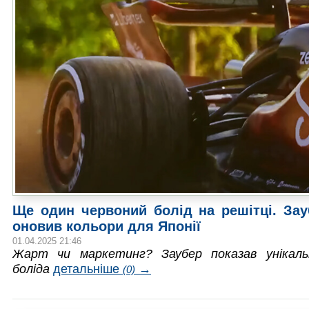
Ще один червоний болід на решітці. Зау
оновив кольори для Японії
01.04.2025 21:46
Жарт чи маркетинг? Заубер показав унікаль
боліда
детальніше
→
(0)