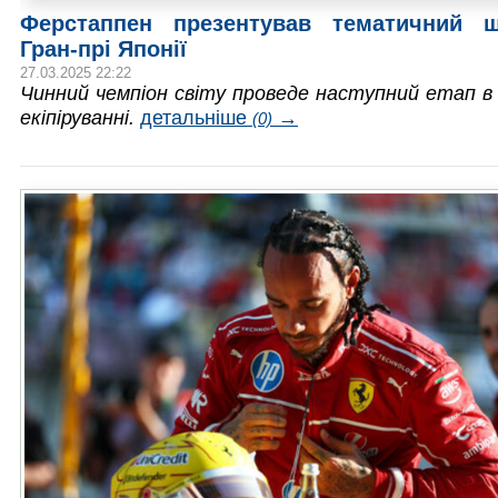
Ферстаппен презентував тематичний 
Гран-прі Японії
27.03.2025 22:22
Чинний чемпіон світу проведе наступний етап в
екіпіруванні.
детальніше
→
(0)