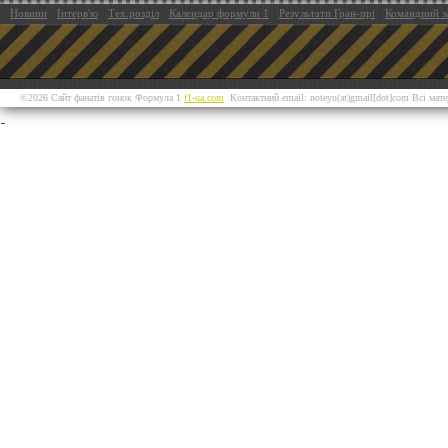
Новини
Інтерв'ю
Тех.розділ
Календар формули 1
Результати Гран-прі
Командний з
©2026 Сайт фанатів гонок Формула 1
f1-ua.com
Контактний email: noteyu(at)gmail[dot]com Всі мат