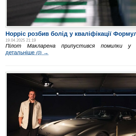
Норріс розбив болід у кваліфікації Форму
19.04.2025 21:19
Пілот Макларена припустився помилки у кв
детальніше
→
(0)