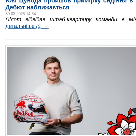
Юкі Цунода пройшов примірку сидіння в 
Дебют наближається
30.03.2025 14:34
Пілот відвідав штаб-квартиру команди в Міл
детальніше
→
(0)