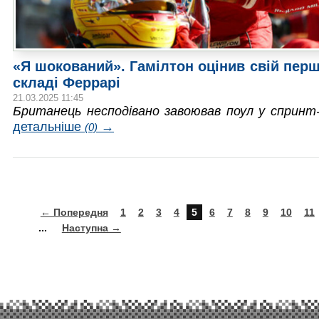
«Я шокований». Гамілтон оцінив свій перш
складі Феррарі
21.03.2025 11:45
Британець несподівано завоював поул у спринт-к
детальніше
→
(0)
← Попередня
1
2
3
4
5
6
7
8
9
10
11
...
Наступна →