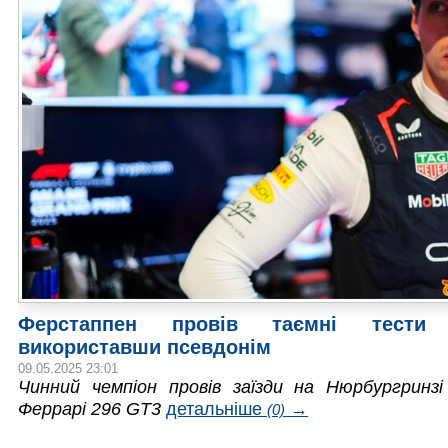
Ферстаппен провів таємні тести 
використавши псевдонім
09.05.2025 23:01
Чинний чемпіон провів заїзди на Нюрбургринз
Феррарі 296 GT3
детальніше
→
(0)