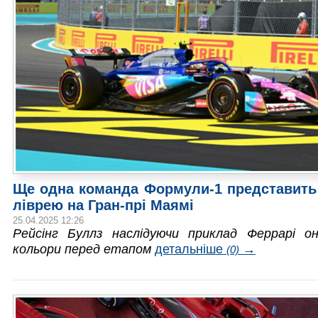
Ще одна команда Формули-1 представить
ліврею на Гран-прі Маямі
25.04.2025 12:26
Рейсінг Буллз наслідуючи приклад Феррарі он
кольори перед етапом
детальніше
→
(0)