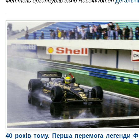
Феттель організував захід Race4Women
детальн
40 років тому. Перша перемога легенди 