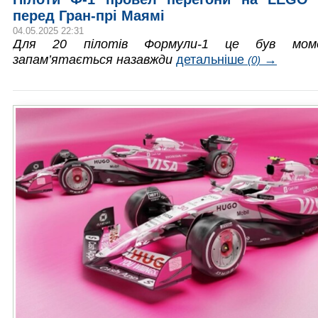
перед Гран-прі Маямі
04.05.2025 22:31
Для 20 пілотів Формули-1 це був мом
запам’ятається назавжди
детальніше
→
(0)