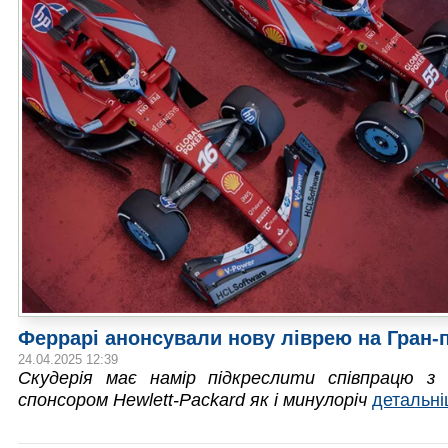
Феррарі анонсували нову ліврею на Гран-п
24.04.2025 12:39
Скудерія має намір підкреслити співпрацю з
спонсором Hewlett-Packard як і минулоріч
детальн