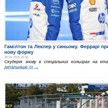
Гамілтон та Леклер у синьому. Феррарі п
нову форму
30.04.2025 20:50
Скудерія знову в спеціальних кольорах на ет
детальніше
→
(0)