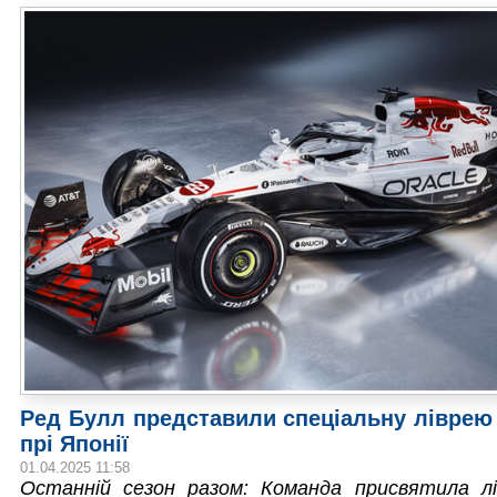
Ред Булл представили спеціальну ліврею
прі Японії
01.04.2025 11:58
Останній сезон разом: Команда присвятила лі