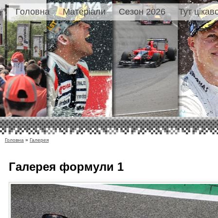
Головна
Матеріали
Сезон 2026
Тут цікав
Головна
»
Галерея
Галерея
формули 1