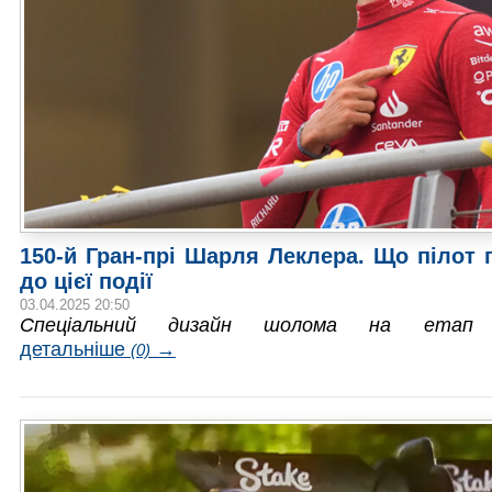
150-й Гран-прі Шарля Леклера. Що пілот 
до цієї події
03.04.2025 20:50
Спеціальний дизайн шолома на етап 
детальніше
→
(0)