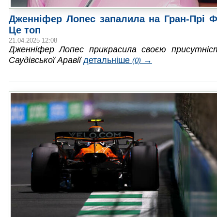
Дженніфер Лопес запалила на Гран-Прі Ф
Це топ
21.04.2025 12:08
Дженніфер Лопес прикрасила своєю присутніст
Саудівської Аравії
детальніше
→
(0)