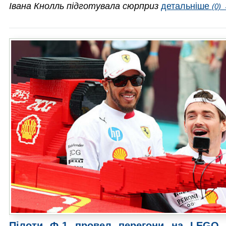
Івана Кнолль підготувала сюрприз
детальніше
(0)
Пілоти Ф-1 провел перегони на LEGO