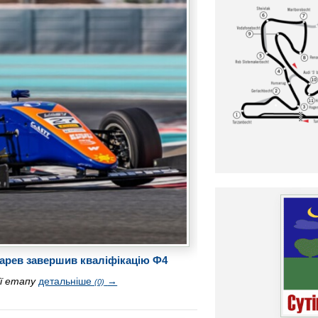
дарев завершив кваліфікацію Ф4
ії етапу
детальніше
→
(0)