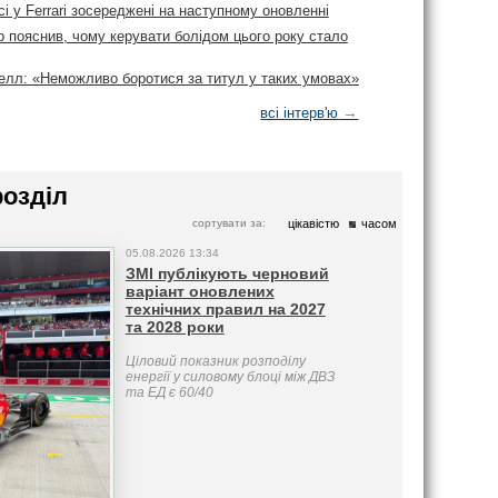
сі у Ferrari зосереджені на наступному оновленні
 пояснив, чому керувати болідом цього року стало
лл: «Неможливо боротися за титул у таких умовах»
→
всі інтерв'ю
розділ
сортувати за:
цікавістю
часом
05.08.2026 13:34
ЗМІ публікують черновий
варіант оновлених
технічних правил на 2027
та 2028 роки
Ціловий показник розподілу
енергії у силовому блоці між ДВЗ
та ЕД є 60/40