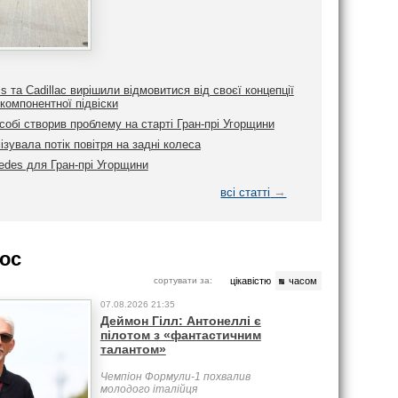
ms та Cadillac вирішили відмовитися від своєї концепції
компонентної підвіски
обі створив проблему на старті Гран-прі Угорщини
ізувала потік повітря на задні колеса
edes для Гран-прі Угорщини
→
всі статті
ос
сортувати за:
цікавістю
часом
07.08.2026 21:35
Деймон Гілл: Антонеллі є
пілотом з «фантастичним
талантом»
Чемпіон Формули-1 похвалив
молодого італійця