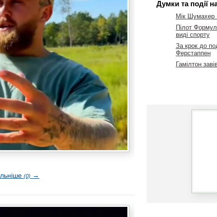
Думки та події н
Мік Шумахер 
Пілот Формули
виді спорту
За крок до по
Ферстаппен
Гамілтон заві
альніше
→
(0)