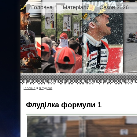
Головна
Матеріали
Сезон 2026
Головна
»
Флуділка
Флуділка
формули 1