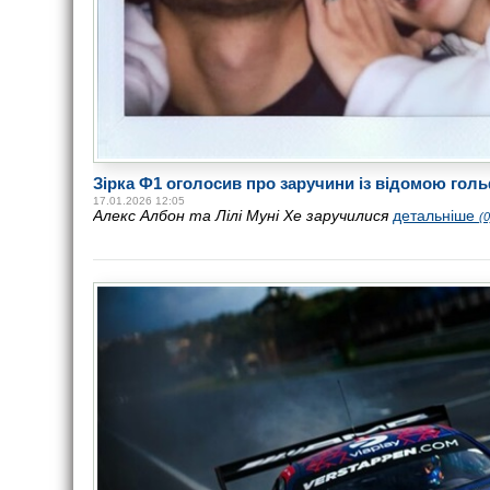
Зірка Ф1 оголосив про заручини із відомою гол
17.01.2026 12:05
Алекс Албон та Лілі Муні Хе заручилися
детальніше
(0