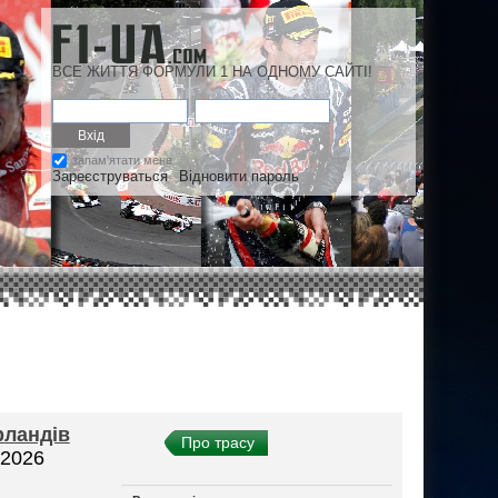
ВСЕ ЖИТТЯ ФОРМУЛИ 1 НА ОДНОМУ САЙТІ!
запам'ятати мене
Зареєструваться
Відновити пароль
рландів
Про трасу
 2026