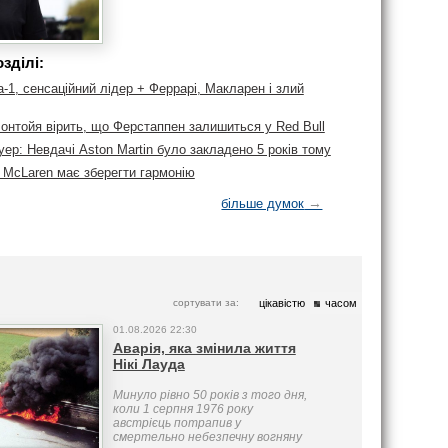
зділі:
1, сенсаційний лідер + Феррарі, Макларен і злий
онтойя вірить, що Ферстаппен залишиться у Red Bull
р: Невдачі Aston Martin було закладено 5 років тому
: McLaren має зберегти гармонію
→
більше думок
сортувати за:
цікавістю
часом
01.08.2026 22:30
Аварія, яка змінила життя
Нікі Лауда
Минуло рівно 50 років з того дня,
коли 1 серпня 1976 року
австрієць потрапив у
смертельно небезпечну вогняну