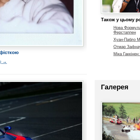
Також у цьому ро
Нова Формула-
Ферстаппен
Хуан-Пабло М
Отмар Зафнауе
ьфісткою
Міка Гаккінен
→
)
Галерея