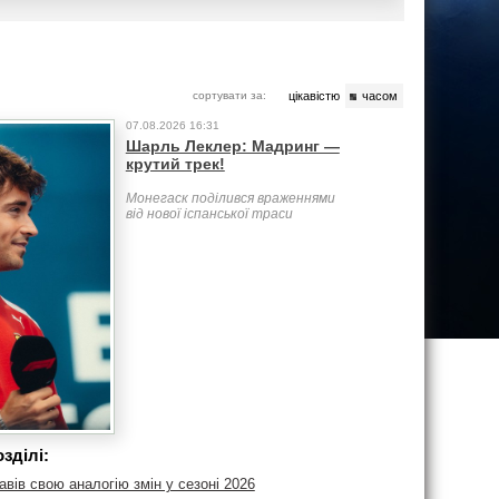
сортувати за:
цікавістю
часом
07.08.2026 16:31
Шарль Леклер: Мадринг —
крутий трек!
Монегаск поділився враженнями
від нової іспанської траси
зділі:
вів свою аналогію змін у сезоні 2026