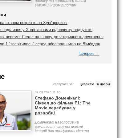
пастку та залишився живим
завдяки іншим пілотам
ини
на станом покриття на Хунґароринзі
 поділився у Х світлинами відпочинку подружжя
их перемог Ferrari на шляху до історичного досягнення
и 1 "засвітились" серед вболівальників на Вімблдон
→
Галерея
ше
сортувати за:
цікавістю
часом
07.08.2026 11:10
Стефано Доменікалі:
Сіквел до фільму F1: The
Movie перебуває у
розробці
Доменікалі наголосив на
важливості часу та якості
історії для просування сіквела