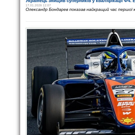
Українець знищив суперників у кваліфікації Ф4. 
17.01.2026 12:07
Олександр Бондарев показав найкращий час першої кв