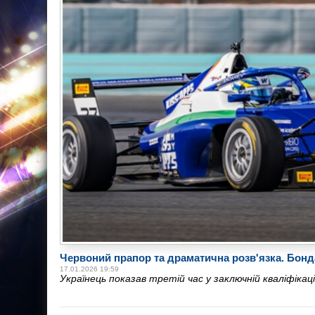
Червоний прапор та драматична розв'язка. Бон
17.01.2026 19:59
Українець показав третій час у заключній кваліфікац