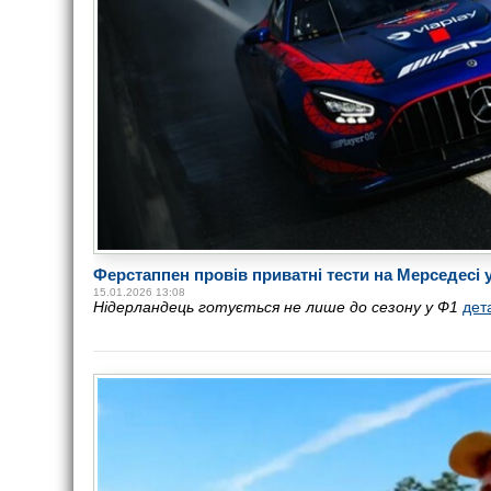
Ферстаппен провів приватні тести на Мерседесі у
15.01.2026 13:08
Нідерландець готується не лише до сезону у Ф1
дет