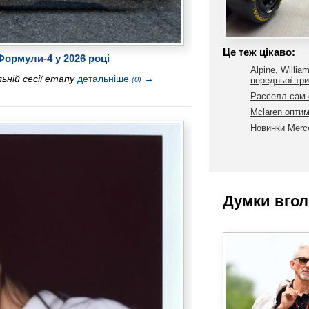
Це теж цікаво:
Формули-4 у 2026 році
Alpine, Willia
ьній сесії етапу
детальніше
→
(0)
передньої три
Расселл сам с
Mclaren оптим
Новинки Merc
Думки вгол