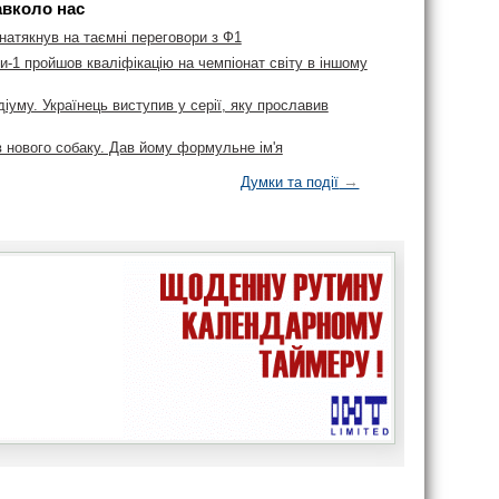
авколо нас
натякнув на таємні переговори з Ф1
-1 пройшов кваліфікацію на чемпіонат світу в іншому
діуму. Українець виступив у серії, яку прославив
в нового собаку. Дав йому формульне ім'я
→
Думки та події