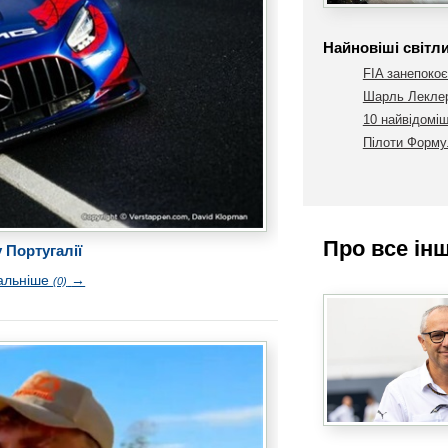
Найновіші світл
FIA занепокоє
Шарль Леклер
10 найвідоміш
Пілоти Формул
Про все ін
 Португалії
альніше
→
(0)