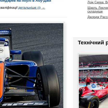
Бондарев на поулі в Абу-Дабі
Лоік Серра: В
аліфікації
детальніше
→
Шарль Леклер
(0)
складніше
Джордж Рассе
Технічний 