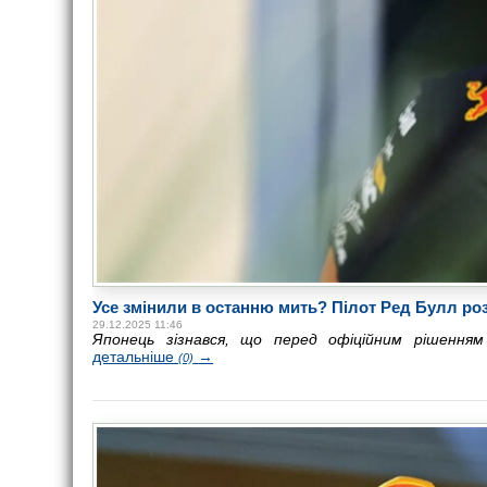
Усе змінили в останню мить? Пілот Ред Булл роз
29.12.2025 11:46
Японець зізнався, що перед офіційним рішенням
детальніше
→
(0)