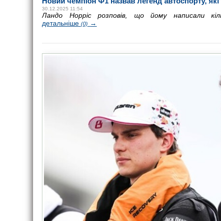
Новий чемпіон Ф1 назвав легенд автоспорту, як
30.12.2025 11:54
Ландо Норріс розповів, що йому написали кіл
детальніше
→
(0)