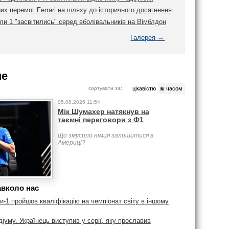
их перемог Ferrari на шляху до історичного досягнення
и 1 "засвітились" серед вболівальників на Вімблдон
→
Галерея
ше
сортувати за:
цікавістю
часом
05.08.2026 11:54
Мік Шумахер натякнув на
таємні переговори з Ф1
Що змусило німця залишитися в
Америці?
авколо нас
-1 пройшов кваліфікацію на чемпіонат світу в іншому
діуму. Українець виступив у серії, яку прославив