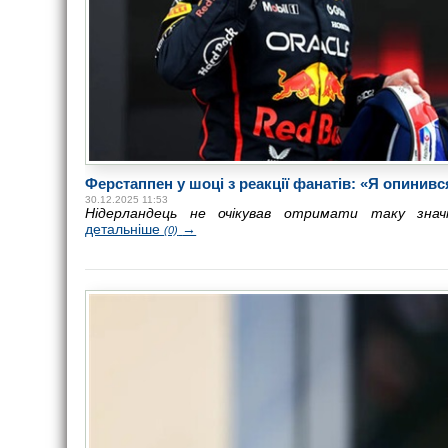
Ферстаппен у шоці з реакції фанатів: «Я опинивс
30.12.2025 11:53
Нідерландець не очікував отримати таку зна
детальніше
→
(0)