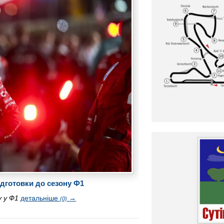
ідготовки до сезону Ф1
у у Ф1
детальніше
→
(0)