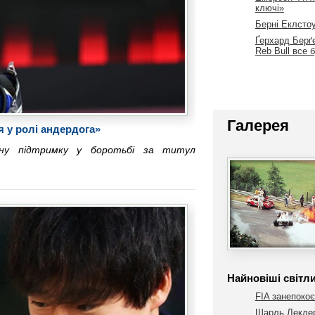
ключі»
Берні Еклсто
Ґерхард Берґе
Reb Bull все 
Галерея
я у ролі андердога»
чну підтримку у боротьбі за титул
Найновіші світл
FIA занепокоє
Шарль Леклер