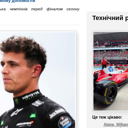
і йому допомогли
ька чемпіонів перед фіналом сезону
Технічний 
Це теж цікаво:
Alpine, Willia