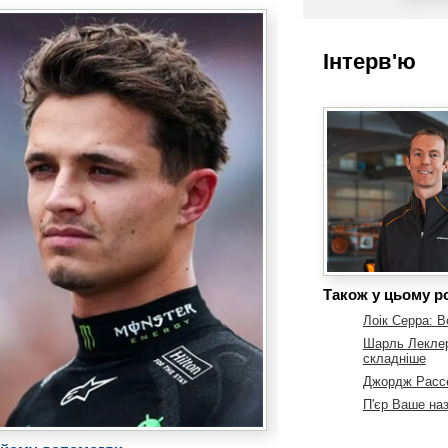
Інтерв'ю
Також у цьому ро
Лоік Серра: В
Шарль Леклер
складніше
Джордж Рассе
П'єр Ваше наз