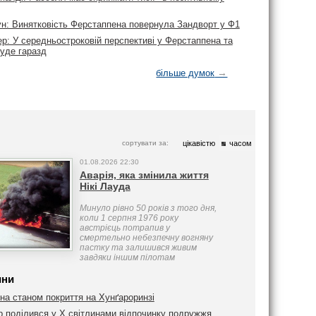
ун: Винятковість Ферстаппена повернула Зандворт у Ф1
р: У середньостроковій перспективі у Ферстаппена та
буде гаразд
→
більше думок
сортувати за:
цікавістю
часом
01.08.2026 22:30
Аварія, яка змінила життя
Нікі Лауда
Минуло рівно 50 років з того дня,
коли 1 серпня 1976 року
австрієць потрапив у
смертельно небезпечну вогняну
пастку та залишився живим
завдяки іншим пілотам
ини
на станом покриття на Хунґароринзі
 поділився у Х світлинами відпочинку подружжя