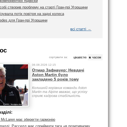
компонентної підвіски
обі створив проблему на старті Гран-прі Угорщини
ізувала потік повітря на задні колеса
edes для Гран-прі Угорщини
→
всі статті
ос
сортувати за:
цікавістю
часом
06.08.2026 12:15
Отмар Зафнауер: Невдачі
Aston Martin було
закладено 5 років тому
Колишній керівник команди Aston
Martin та Alpine вважає, що успіху
сприяє кадрова стабільність
зділі:
: McLaren має зберегти гармонію
іпалді: Расселл має сприймати тиск «в позитивному