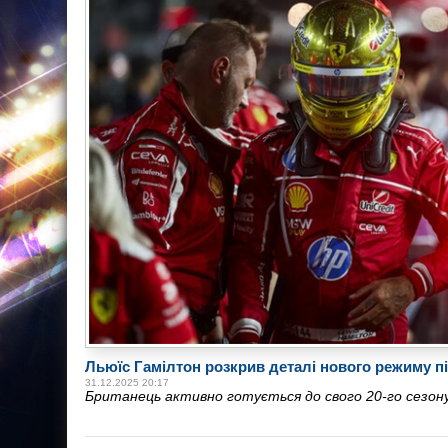
Льюїс Гамілтон розкрив деталі нового режиму п
31.12.2025 20:17
Британець активно готується до свого 20-го сезон