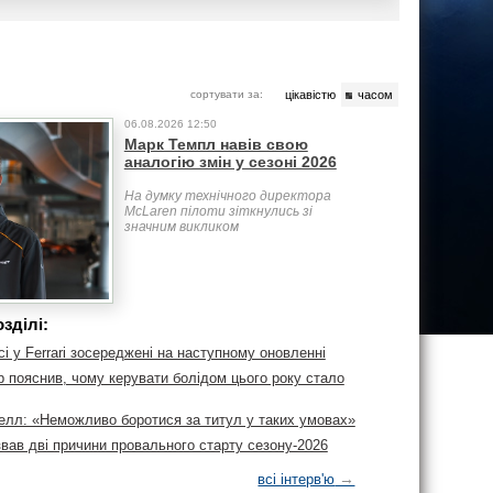
сортувати за:
цікавістю
часом
06.08.2026 12:50
Марк Темпл навів свою
аналогію змін у сезоні 2026
На думку технічного директора
McLaren пілоти зіткнулись зі
значним викликом
зділі:
сі у Ferrari зосереджені на наступному оновленні
 пояснив, чому керувати болідом цього року стало
лл: «Неможливо боротися за титул у таких умовах»
вав дві причини провального старту сезону-2026
→
всі інтерв'ю