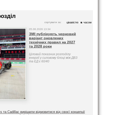
розділ
сортувати за:
цікавістю
часом
05.08.2026 13:34
ЗМІ публікують черновий
варіант оновлених
технічних правил на 2027
та 2028 роки
Ціловий показник розподілу
енергії у силовому блоці між ДВЗ
та ЕД є 60/40
ms та Cadillac вирішили відмовитися від своєї концепції