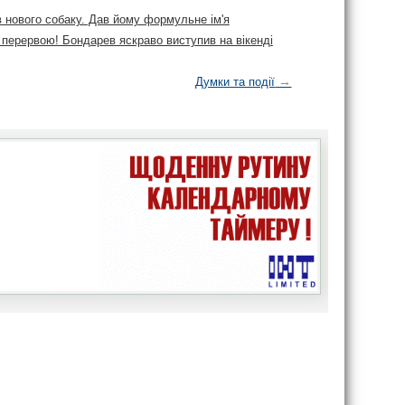
в нового собаку. Дав йому формульне ім'я
 перервою! Бондарев яскраво виступив на вікенді
→
Думки та події