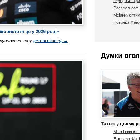
передньої три
Расселл сам с
Mclaren оптим
Новинки Merc
користати це у 2026 році»
тупного сезону
детальніше
→
(0)
Думки вгол
Також у цьому ро
Міка Гаккінен
Емерсон Фітт