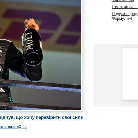
Гамілтон заві
Подіум перед
Формули-4
ідчув, що хочу перевірити свої сили
альніше
→
(0)