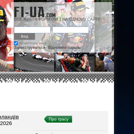
ВСЕ ЖИТТЯ ФОРМУЛИ 1 НА ОДНОМУ САЙТІ!
запам'ятати мене
Зареєструваться
Відновити пароль
рландів
Про трасу
 2026