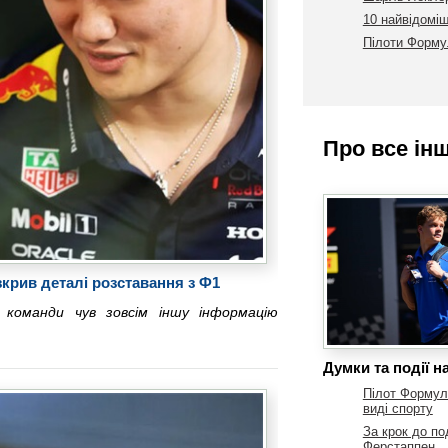
10 найвідоміш
Пілоти Формул
Про все ін
крив деталі розставання з Ф1
 команди чув зовсім іншу інформацію
Думки та події н
Пілот Формули
виді спорту
За крок до по
Ферстаппен