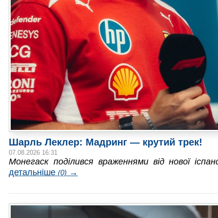
Шарль Леклер: Мадринг — крутий трек!
07.08.2026 16:31
Монегаск поділився враженнями від нової іспан
детальніше
→
(0)