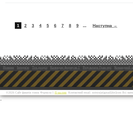
1
2
3
4
5
6
7
8
9
...
Наступна →
Новини
Інтерв'ю
Тех.розділ
Календар формули 1
Результати Гран-прі
Командний з
©2026 Сайт фанатів гонок Формула 1
f1-ua.com
Контактний email: noteyu(at)gmail[dot]com Всі мат