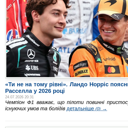
«Ти не на тому рівні». Ландо Норріс пояс
Расселла у 2026 році
24.07.2026 20:31
Чемпіон Ф1 вважає, що пілоти повинні присто
існуючих умов та болідів
детальніше
→
(0)