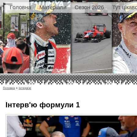
Головна
Матеріали
Сезон 2026
Тут цікав
Головна
»
Інтерв'ю
Інтерв'ю
формули 1