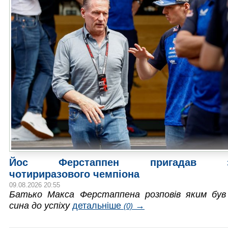
Йос Ферстаппен пригадав зр
чотириразового чемпіона
09.08.2026 20:55
Батько Макса Ферстаппена розповів яким був
сина до успіху
детальніше
→
(0)