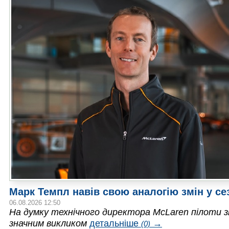
Марк Темпл навів свою аналогію змін у се
06.08.2026 12:50
На думку технічного директора McLaren пілоти зі
значним викликом
детальніше
→
(0)