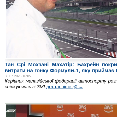
Тан Срі Мохзані Махатір: Бахрейн покри
витрати на гонку Формули-1, яку приймає
30.07.2026 16:05
Керівник малазійської федерації автоспорту розп
спілкуючись зі ЗМІ
детальніше
→
(0)