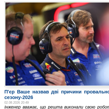
П'єр Ваше назвав дві причини провально
сезону-2026
02.08.2026 20:49
Інженер вважає, що решта виконали свою робо