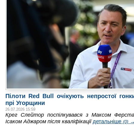
Пілоти Red Bull очікують непростої гонк
прі Угорщини
26.07.2026 15:59
Крег Слейтор поспілкувався з Максом Ферст
Ісаком Аджаром після кваліфікації
детальніше
(0)