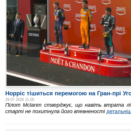
Норріс тішиться перемогою на Гран-прі У
29.07.2026 11:05
Пілот Mclaren стверджує, що навіть втрата л
старті не похитнула його впевненості
детальні