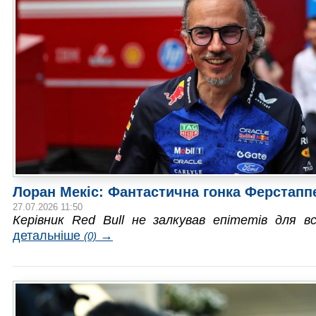
Лоран Мекіс: Фантастична гонка Ферстапп
27.07.2026 11:50
Керівник Red Bull не залкував епітетів для вс
детальніше
→
(0)