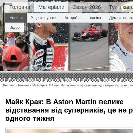
Головна
Матеріали
Сезон 2026
Тут цікав
Новини
У центрі уваги
Інтерв'ю
Техніка
Думки вголо
Відео
Головна
»
Новини
»
Майк Крак: В Aston Martin велике відставання від суперників, це не р
Майк Крак: В Aston Martin велике
відставання від суперників, це не 
одного тижня