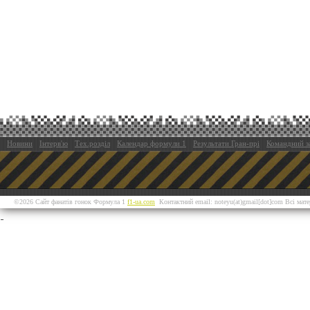
Новини
Інтерв'ю
Тех.розділ
Календар формули 1
Результати Гран-прі
Командний з
©2026 Сайт фанатів гонок Формула 1
f1-ua.com
Контактний email: noteyu(at)gmail[dot]com Всі мат