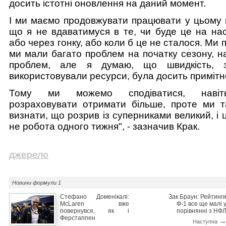
досить істотні оновлення на даний момент.
І ми маємо продовжувати працювати у цьому н
що я не вдаватимуся в те, чи буде це на нас
або через гонку, або коли б це не сталося. Ми 
ми мали багато проблем на початку сезону, н
проблем, але я думаю, що швидкість,
використовували ресурси, була досить примітн
Тому ми можемо сподіватися, наві
розраховувати отримати більше, проте ми 
визнати, що розрив із суперниками великий, і 
не робота одного тижня", - зазначив Крак.
джерело
Новини
формули 1
Стефано Доменікалі:
Зак Браун: Рейтинг
McLaren вже
Ф-1 все ще малі 
повернувся, як і
порівнянні з НФ
Ферстаппен
Наступна