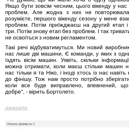
Якщо бути зовсім чесним, цього вікенду у нас
проблем. Але жодна з них не повторювала
розумієте, першого вікенду сезону у мене вза
проблем. Потім приїжджаєш на другий етап і
три. Потім знову етап без проблем. І так триват
не освоїться з новим регламентом.
Такі речі відбуватимуться. Ми новий виробник
нас лише дві машини. Є команди, у яких з од
їздять вісім машин. Уявіть, скільки інформаці
можна отримати, коли маєш стільки машин на
нас тільки я та Ніко, і іноді хтось із нас навіт
до фінішу. Тож нам просто потрібно зберігати
коли все буде виправлено, впевнений, що
добре", - вірить Бортолето.
джерело
Новини
формули 1