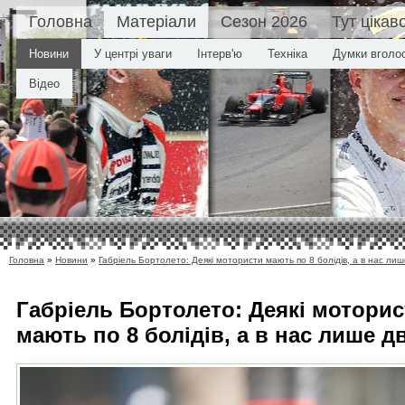
Головна
Матеріали
Сезон 2026
Тут цікав
Новини
У центрі уваги
Інтерв'ю
Техніка
Думки вголо
Відео
Головна
»
Новини
»
Габріель Бортолето: Деякі мотористи мають по 8 болідів, а в нас лиш
Габріель Бортолето: Деякі моторис
мають по 8 болідів, а в нас лише д