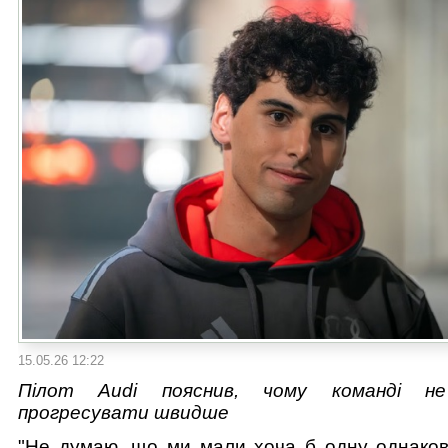
15.05.26 12:22
Пілот Audi пояснив, чому команді не
прогресувати швидше
"Не думаю, що ми мали хоча б одну однаков