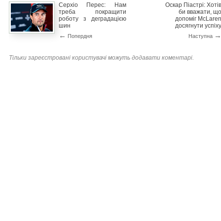
Серхіо Перес: Нам
Оскар Піастрі: Хоті
треба покращити
би вважати, щ
роботу з деградацією
допоміг McLare
шин
досягнути успіх
←
Попердня
Наступна
Тільки зареєстровані користувачі можуть додавати коментарі.