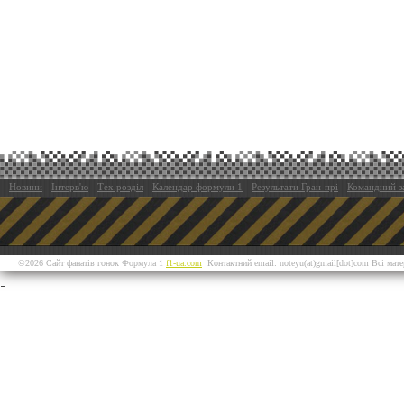
Новини
Інтерв'ю
Тех.розділ
Календар формули 1
Результати Гран-прі
Командний з
©2026 Сайт фанатів гонок Формула 1
f1-ua.com
Контактний email: noteyu(at)gmail[dot]com Всі мат