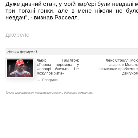
Дуже дивний стан, у моїй кар'єрі були невдалі 
три погані гонки, але в мене ніколи не було
невдач", - визнав Расселл.
джерело
Новини
формули 1
Льюїс Гамілтон:
Ленс Стролл: Мо
«Перша перемога у
аварію в Монак
Феррарі близько. Не
викликали проблеми 
можу повірити»
двигуно
←
Попердня
Тільки зареєстровані користувачі можуть додавати коментарі.