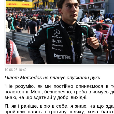
10.06.26 10:42
Пілот Mercedes не планує опускати руки
"Не розумію, як ми постійно опиняємося в 
положенні. Мені, безперечно, треба в чомусь д
знаю, на що здатний у добрі вихідні.
Я, як і раніше, вірю в себе, я знаю, на що зд
пройшли навіть і третину шляху, хоча багат