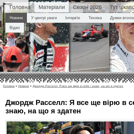
Головна
Матеріали
Сезон 2026
Тут цікав
Новини
У центрі уваги
Інтерв'ю
Техніка
Думки вголо
Відео
Головна
»
Новини
»
Джордж Расселл: Я все ще вірю в себе і знаю, на що я здатен
Джордж Расселл: Я все ще вірю в се
знаю, на що я здатен