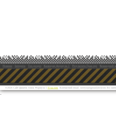
Новини
Інтерв'ю
Тех.розділ
Календар формули 1
Результати Гран-прі
Командний з
©2026 Сайт фанатів гонок Формула 1
f1-ua.com
Контактний email: noteyu(at)gmail[dot]com Всі мат