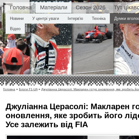
Головна
Матеріали
Сезон 2026
Тут цікав
Новини
У центрі уваги
Інтерв'ю
Техніка
Думки вголо
Відео
Головна
»
Блоги F1-UA
»
Джуліанна Церасолі: Макларен готує оновлення, яке зробить йог
Джуліанна Церасолі: Макларен г
оновлення, яке зробить його лід
Усе залежить від FIA