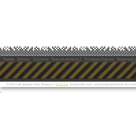
Новини
Інтерв'ю
Тех.розділ
Календар формули 1
Результати Гран-прі
Командний з
©2026 Сайт фанатів гонок Формула 1
f1-ua.com
Контактний email: noteyu(at)gmail[dot]com Всі мат