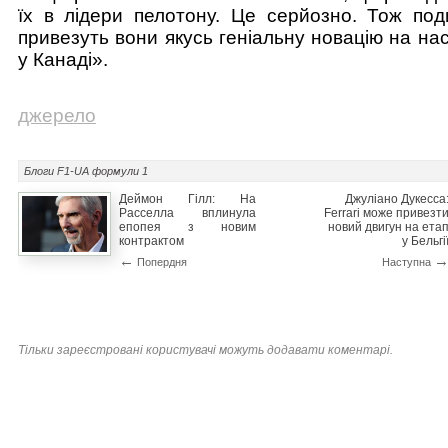
їх в лідери пелотону. Це серйозно. Тож под
привезуть вони якусь геніальну новацію на на
у Канаді».
джерело
Блоги F1-UA
формули 1
Деймон Гілл: На
Джуліано Дукесса
Расселла вплинула
Ferrari може привезт
епопея з новим
новий двигун на ета
контрактом
у Бельгі
←
Попердня
Наступна
Тільки зареєстровані користувачі можуть додавати коментарі.