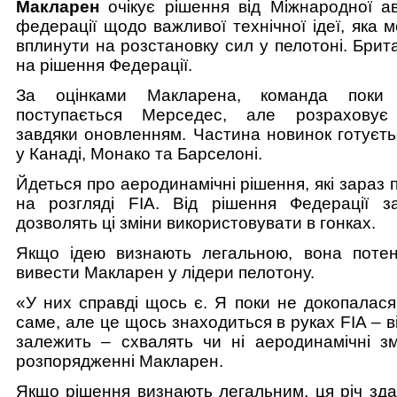
Макларен
очікує рішення від Міжнародної а
федерації щодо важливої технічної ідеї, яка 
вплинути на розстановку сил у пелотоні. Брит
на рішення Федерації.
За оцінками Макларена, команда поки
поступається Мерседес, але розраховує в
завдяки оновленням. Частина новинок готуєть
у Канаді, Монако та Барселоні.
Йдеться про аеродинамічні рішення, які зараз
на розгляді FIA. Від рішення Федерації з
дозволять ці зміни використовувати в гонках.
Якщо ідею визнають легальною, вона поте
вивести Макларен у лідери пелотону.
«У них справді щось є. Я поки не докопалася
саме, але це щось знаходиться в руках FIA – в
залежить – схвалять чи ні аеродинамічні змі
розпорядженні Макларен.
Якщо рішення визнають легальним, ця річ зда