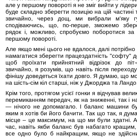
але у першому повороті я не зміг вийти у лідер
буде складно зберегти позицію на цій частині т
звичайно, через дощ, ми вибрали м'яку г
сподіваючись, що, по-перше, зможемо збер
рядок і, можливо, спробуємо поборотися за 
першому повороті.
Але якщо мені цього не вдалося, далі потрібно
намагатися зберегти працездатність "софту" д
щоб проїхати прийнятний відрізок до піт-с
звичайно, я розумів, що навіть після переход
фінішу доведеться їхати довго. Я думаю, що м
на шість-сім кіл старші, ніж у Джорджа та Ландо
Крім того, протягом усієї гонки я відчував вели
перемиканням передач, як на зниженні, так і н
— нічого не допомагало. І баланс машини бу
яким я хотів би його бачити. Так що так, я дум
місце – це максимум, на що ми були здатні. 
час, навіть якби баланс був набагато кращим,
все одно було б найкращим, якщо не здійсни