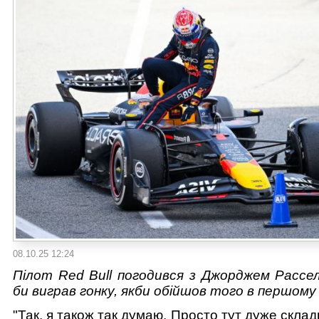
08.10.25 12:24
Пілот Red Bull погодився з Джорджем Рассел
би виграв гонку, якби обійшов того в першому
"Так, я також так думаю. Просто тут дуже склад