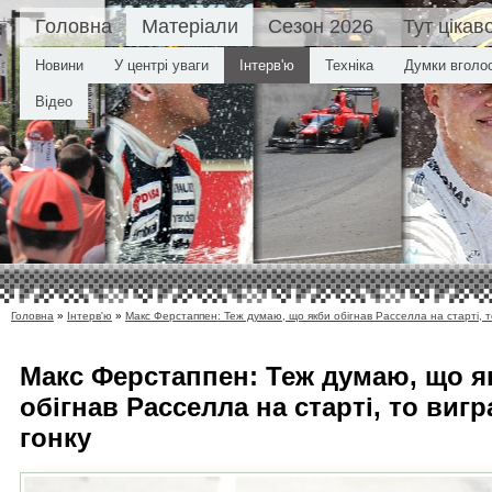
Головна
Матеріали
Сезон 2026
Тут цікав
Новини
У центрі уваги
Інтерв'ю
Техніка
Думки вголо
Відео
Головна
»
Інтерв'ю
»
Макс Ферстаппен: Теж думаю, що якби обігнав Расселла на старті, т
Макс Ферстаппен: Теж думаю, що я
обігнав Расселла на старті, то вигр
гонку